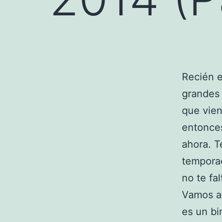
Recién e
grandes 
que vien
entonces
ahora. T
tempora
no te fa
Vamos a
es un bi