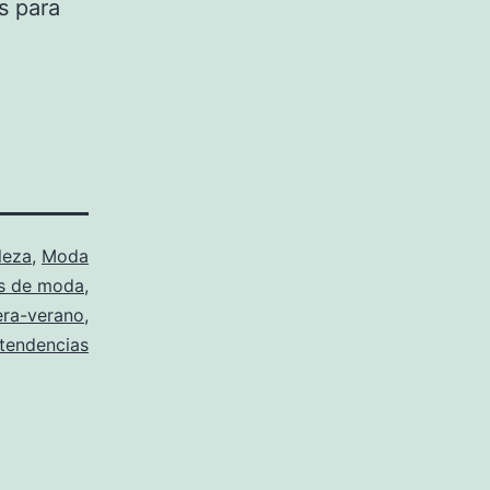
s para
leza
,
Moda
s de moda
,
era-verano
,
tendencias