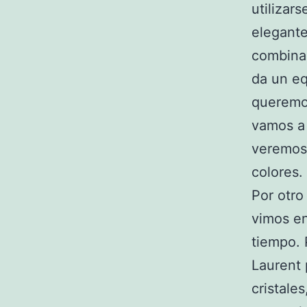
utilizar
elegante
combinac
da un eq
queremos
vamos a 
veremos 
colores.
Por otro
vimos en
tiempo. 
Laurent 
cristale