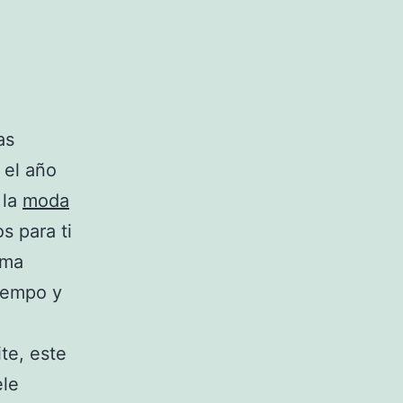
as
 el año
 la
moda
s para ti
ima
iempo y
te, este
ele