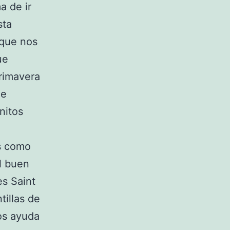
a de ir
sta
 que nos
ue
rimavera
ue
nitos
as como
l buen
es Saint
tillas de
nos ayuda