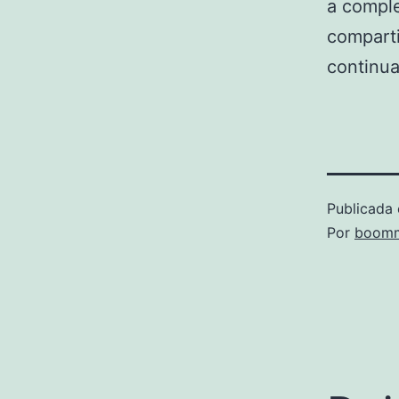
a comple
comparti
continu
Publicada 
Por
boomm