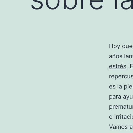
Hoy que
años la
estrés
. 
repercus
es la pi
para ayu
prematur
o irrita
Vamos a 