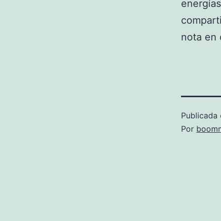
energías
comparti
nota en
Publicada 
Por
boomm