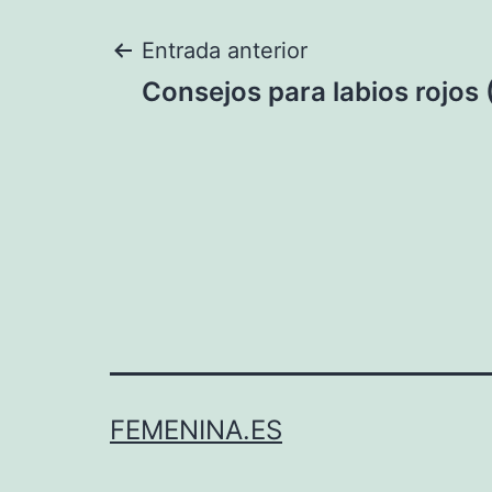
Navegación
Entrada anterior
Consejos para labios rojos 
de
entradas
FEMENINA.ES