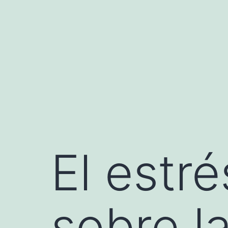
Saltar
al
contenido
El estré
sobre la