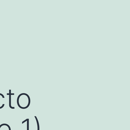
cto
e 1)