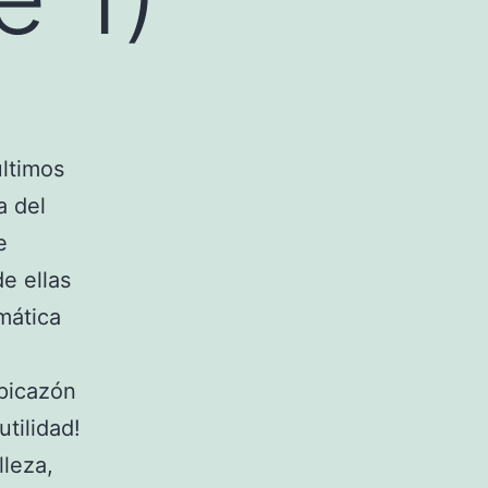
ltimos
a del
e
e ellas
mática
 picazón
tilidad!
leza,