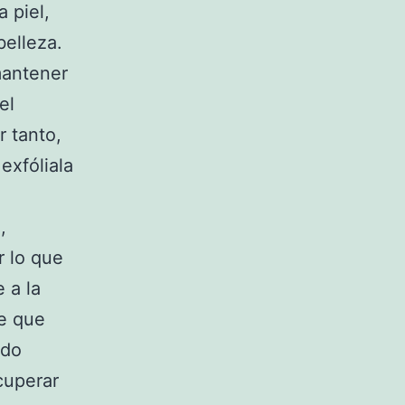
a piel,
elleza.
mantener
el
 tanto,
 exfóliala
,
r lo que
 a la
de que
ndo
cuperar