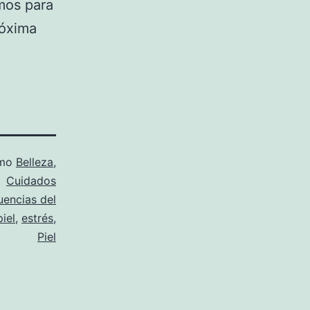
mos para
róxima
omo
Belleza
,
Cuidados
encias del
iel
,
estrés
,
Piel