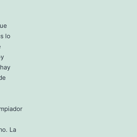
o
que
s lo
e
oy
 hay
de
impiador
mo. La