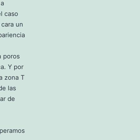
 a
el caso
u cara un
pariencia
n poros
ca. Y por
la zona T
de las
gar de
speramos