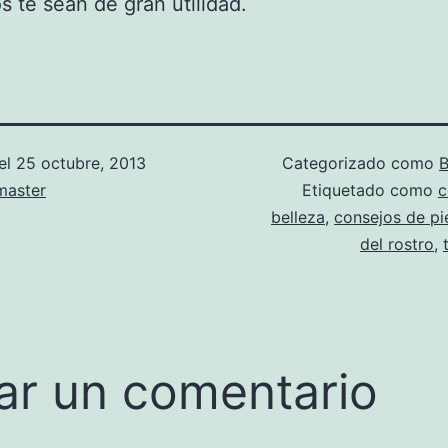
s te sean de gran utilidad.
el
25 octubre, 2013
Categorizado como
B
aster
Etiquetado como
c
belleza
,
consejos de pi
del rostro
,
ar un comentario