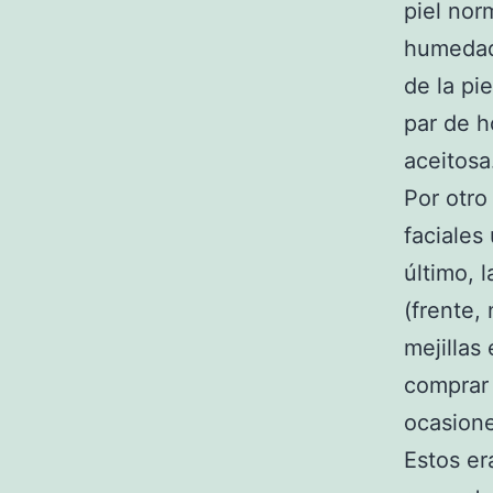
piel nor
humedad 
de la pie
par de h
aceitosa
Por otro
faciales
último, 
(frente, 
mejillas
comprar 
ocasion
Estos er