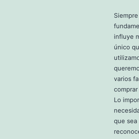
Siempre 
fundamen
influye 
único q
utilizam
queremos
varios f
comprar
Lo impor
necesida
que sea 
reconoce