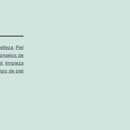
elleza
,
Piel
onsejos de
el
,
limpieza
tipo de piel