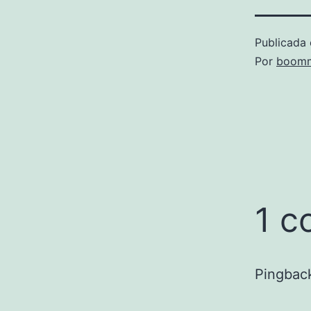
Publicada 
Por
boomm
1 c
Pingbac