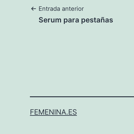
Navegación
Entrada anterior
Serum para pestañas
de
entradas
FEMENINA.ES