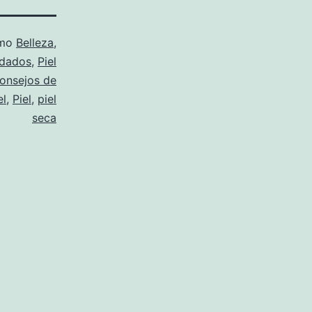
omo
Belleza
,
dados
,
Piel
onsejos de
el
,
Piel
,
piel
seca