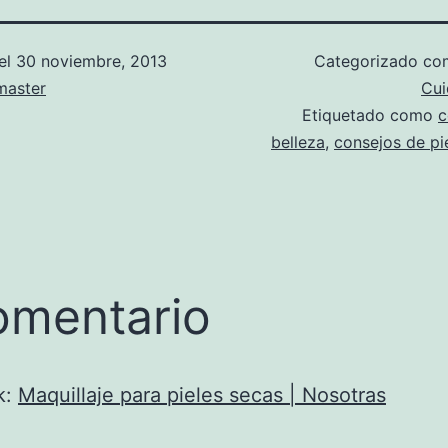
el
30 noviembre, 2013
Categorizado c
aster
Cui
Etiquetado como
c
belleza
,
consejos de pi
omentario
k:
Maquillaje para pieles secas | Nosotras