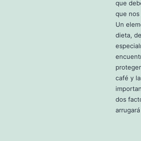
que deb
que nos
Un eleme
dieta, 
especial
encuentr
proteger
café y l
importan
dos fact
arrugará