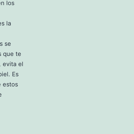
n los
s la
s se
s que te
 evita el
iel. Es
e estos
e