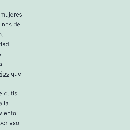
s
mujeres
gunos de
n,
dad.
a
s
jos
que
 cutis
a la
viento,
por eso