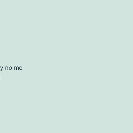
 y no me
!