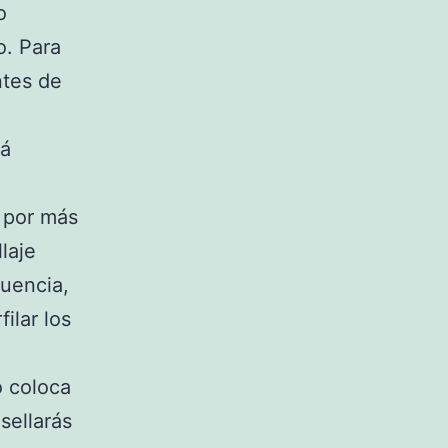
o
o. Para
ntes de
rá
s por más
laje
cuencia,
ilar los
o coloca
sellarás