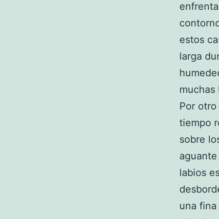
enfrenta
contorno
estos ca
larga du
humedece
muchas 
Por otro
tiempo r
sobre lo
aguante 
labios e
desborde
una fina