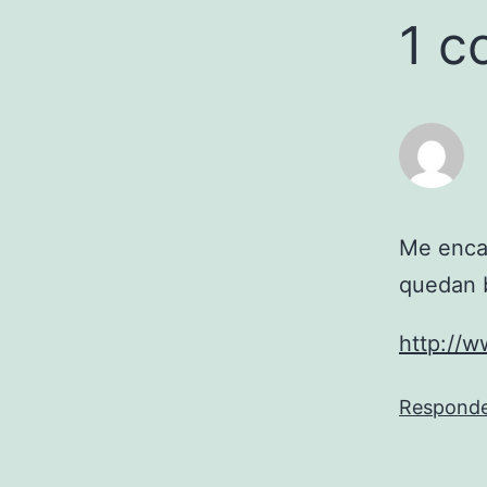
1 c
Me encan
quedan b
http://w
Respond