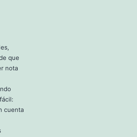
es,
 de que
er nota
undo
ácil:
n cuenta
s