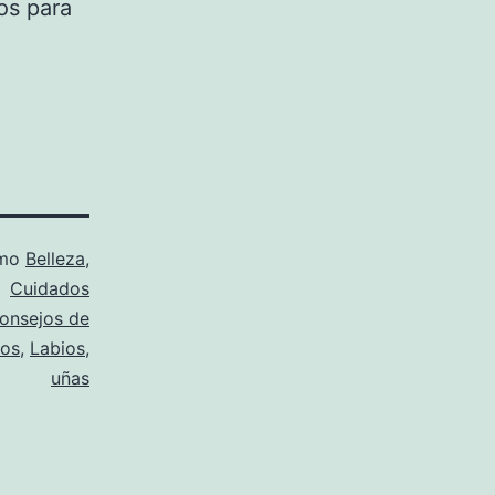
os para
omo
Belleza
,
Cuidados
onsejos de
ios
,
Labios
,
uñas