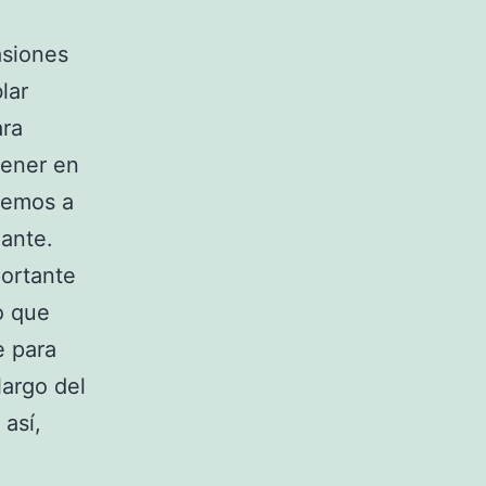
asiones
lar
ara
tener en
remos a
lante.
portante
o que
e para
largo del
 así,