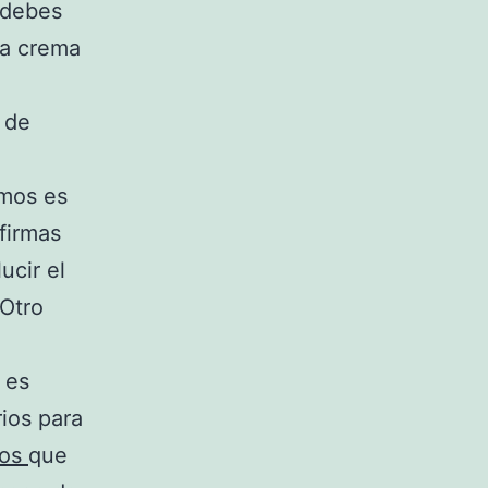
, debes
na crema
 de
amos es
 firmas
ucir el
 Otro
 es
ios para
jos
que