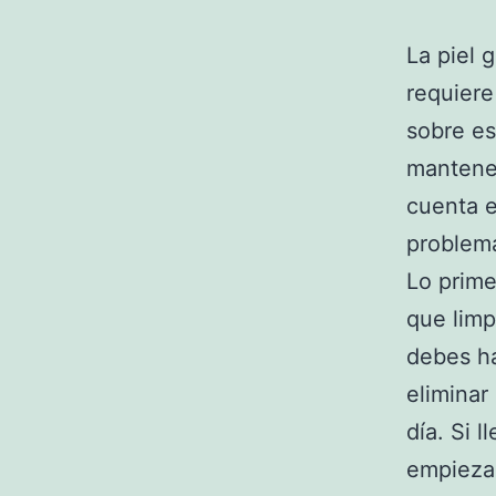
La piel 
requiere
sobre es
mantener
cuenta e
problema
Lo prime
que limp
debes ha
eliminar
día. Si l
empieza 