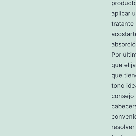
producto
aplicar 
tratante
acostart
absorció
Por últi
que elij
que tien
tono ide
consejo 
cabecera
convenie
resolver