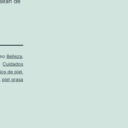
 sean de
omo
Belleza
,
Cuidados
jos de piel
,
,
piel grasa