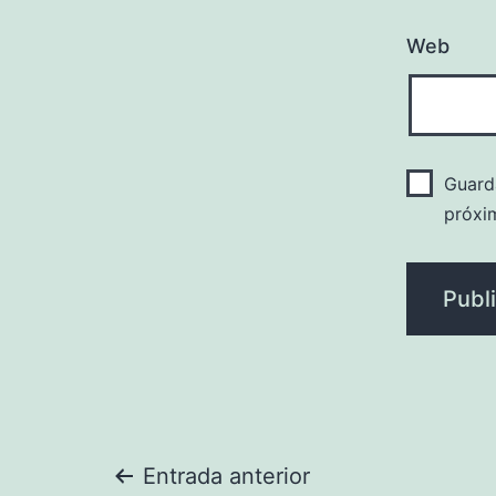
Web
Guard
próxi
Navegación
Entrada anterior