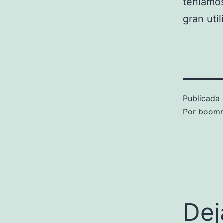
teníamos
gran util
Publicada 
Por
boomm
Dej