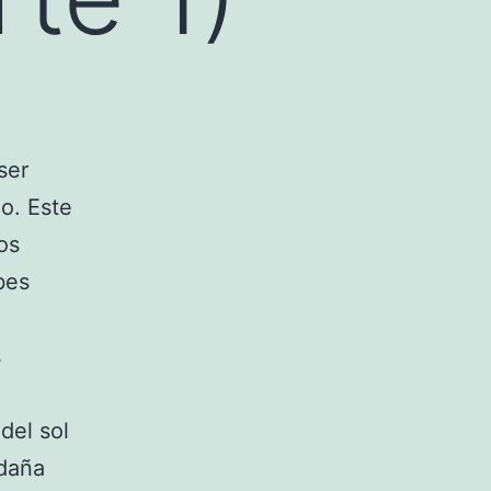
ser
o. Este
os
bes
s
del sol
 daña