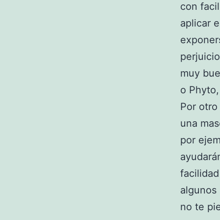
con faci
aplicar e
exponers
perjuici
muy bue
o Phyto,
Por otro
una masc
por ejem
ayudarán
facilidad
algunos
no te pi