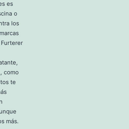
es es
scina o
tra los
 marcas
Furterer
atante,
o, como
tos te
más
an
aunque
os más.