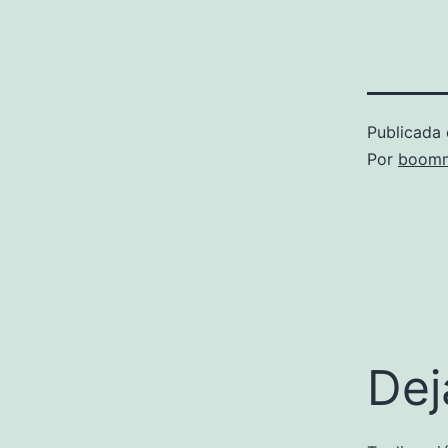
Publicada 
Por
boomm
Dej