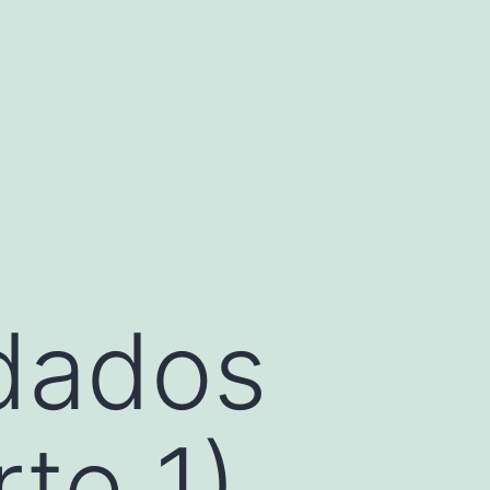
idados
rte 1)