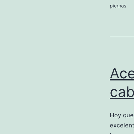
piernas
Ace
cab
Hoy que
excelent