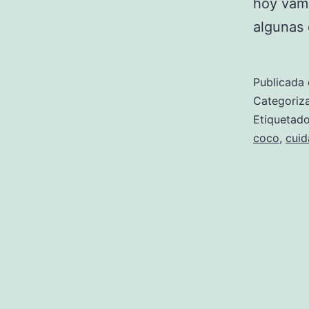
hoy vamo
algunas 
Publicada 
Categori
Etiqueta
coco
,
cuid