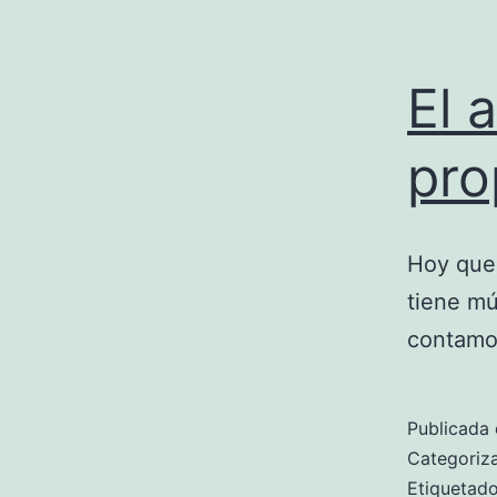
El 
pro
Hoy que
tiene mú
contamos
Publicada 
Categori
Etiqueta