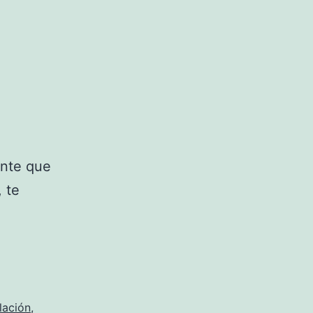
ante que
, te
lación
,