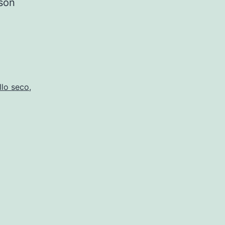
 son
llo seco
,