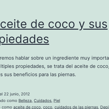
aceite de coco y sus
piedades
remos hablar sobre un ingrediente muy import
ltiples propiedades, se trata del aceite de coco
 sus beneficios para las piernas.
el
22 junio, 2012
zado como
Belleza
,
Cuidados
,
Piel
do como
aceite de coco
,
coco
,
cuidados de las piernas
,
Depi