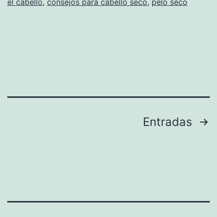
el cabello
,
consejos para cabello seco
,
pelo seco
Paginación
Entradas
de
entradas