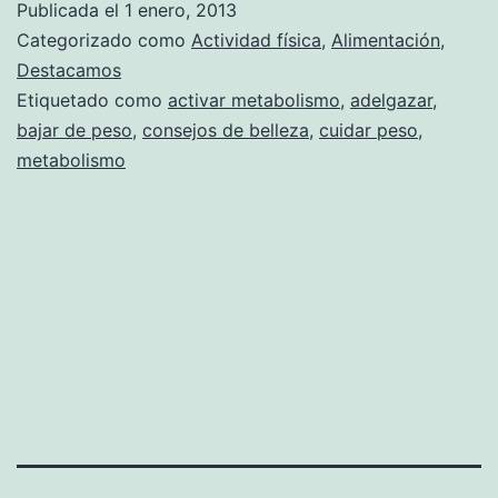
Publicada el
1 enero, 2013
Categorizado como
Actividad física
,
Alimentación
,
Destacamos
Etiquetado como
activar metabolismo
,
adelgazar
,
bajar de peso
,
consejos de belleza
,
cuidar peso
,
metabolismo