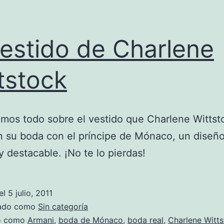
vestido de Charlene
tstock
mos todo sobre el vestido que Charlene Wittst
en su boda con el príncipe de Mónaco, un diseñ
 y destacable. ¡No te lo pierdas!
el
5 julio, 2011
zado como
Sin categoría
do como
Armani
,
boda de Mónaco
,
boda real
,
Charlene Witt