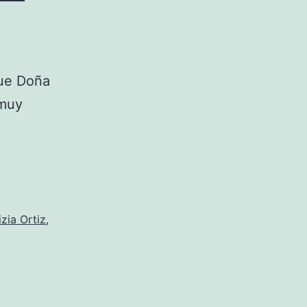
fue Doña
 muy
zia Ortiz
,