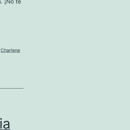
. ¡No te
,
Charlene
ia