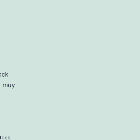
ock
o muy
stock
,