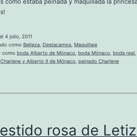
 cómo estaba peinada y maquillada la princesa
s!
el
4 julio, 2011
zado como
Belleza
,
Destacamos
,
Maquillaje
do como
boda Alberto de Mónaco
,
boda Mónaco
,
boda real
,
Charlene y Alberto II de Mónaco
,
peinado Charlene
vestido rosa de Letiz