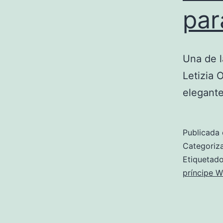
par
Una de l
Letizia 
elegante
Publicada 
Categori
Etiqueta
príncipe W