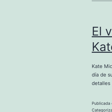
El 
Kat
Kate Mid
día de s
detalles
Publicada 
Categori