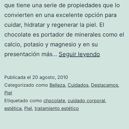
que tiene una serie de propiedades que lo
convierten en una excelente opción para
cuidar, hidratar y regenerar la piel. El
chocolate es portador de minerales como el
calcio, potasio y magnesio y en su
Los
presentación más…
Seguir leyendo
beneficios
del
Publicada el
20 agosto, 2010
chocolate
Categorizado como
Belleza
,
Cuidados
,
Destacamos
,
para
Piel
Etiquetado como
chocolate
,
cuidado corporal
,
la
estética
,
Piel
,
tratamiento estético
piel