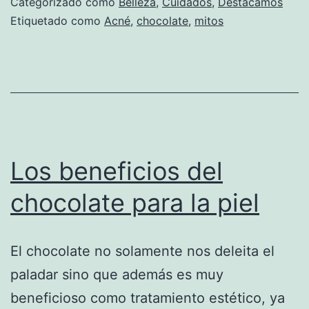
Categorizado como
Belleza
,
Cuidados
,
Destacamos
acné
Etiquetado como
Acné
,
chocolate
,
mitos
Los beneficios del
chocolate para la piel
El chocolate no solamente nos deleita el
paladar sino que además es muy
beneficioso como tratamiento estético, ya