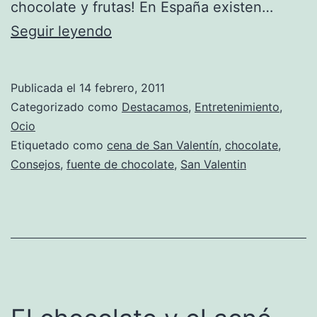
chocolate y frutas! En España existen…
¡Una
Seguir leyendo
fuente
de
Publicada el
14 febrero, 2011
chocolate
Categorizado como
Destacamos
,
Entretenimiento
,
para
Ocio
Etiquetado como
cena de San Valentín
,
chocolate
,
San
Consejos
,
fuente de chocolate
,
San Valentin
Valentín!