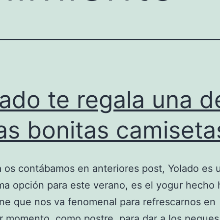
lado te regala una d
as bonitas camiseta
os contábamos en anteriores post, Yolado es 
ima opción para este verano, es el yogur hecho
ne que nos va fenomenal para refrescarnos en
r momento, como postre, para dar a los peques