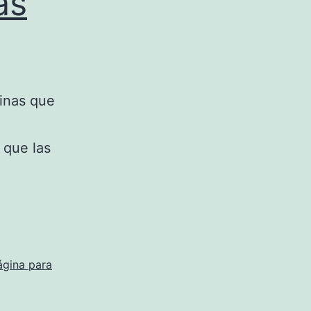
as
inas que
 que las
ágina para