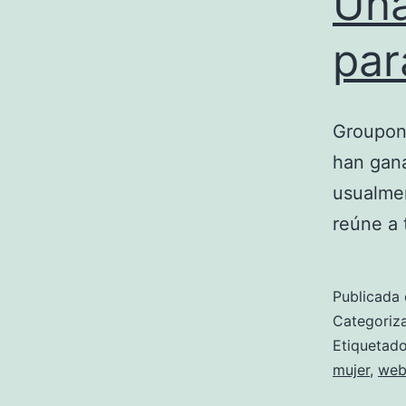
Una
par
Groupon,
han gana
usualmen
reúne a 
Publicada 
Categori
Etiqueta
mujer
,
web