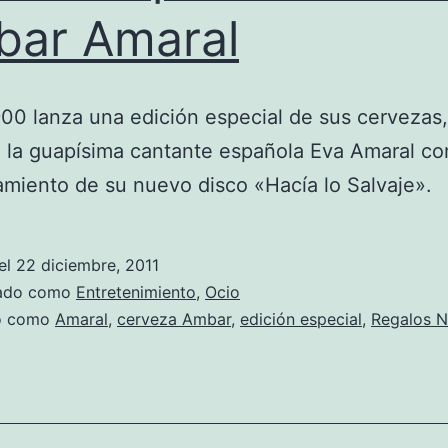
ar Amaral
0 lanza una edición especial de sus cervezas,
la guapísima cantante española Eva Amaral co
amiento de su nuevo disco «Hacía lo Salvaje».
el
22 diciembre, 2011
zado como
Entretenimiento
,
Ocio
do como
Amaral
,
cerveza Ambar
,
edición especial
,
Regalos N