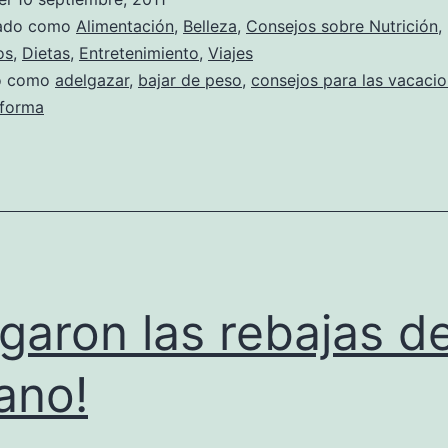
zado como
Alimentación
,
Belleza
,
Consejos sobre Nutrición
,
os
,
Dietas
,
Entretenimiento
,
Viajes
do como
adelgazar
,
bajar de peso
,
consejos para las vacaci
 forma
egaron las rebajas de
ano!