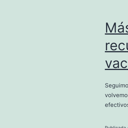
Más
rec
vac
Seguimos
volvemos
efectivos
Publicada 