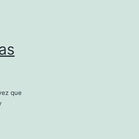
las
 vez que
y