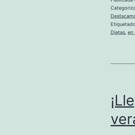
Categori
Destacam
Etiqueta
Dietas
,
en
¡Ll
ver