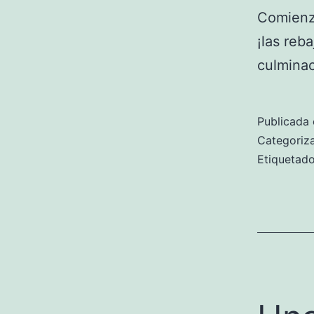
Comienz
¡las reb
culminac
Publicada 
Categori
Etiqueta