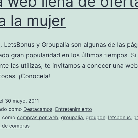
 web llena de ofert
a la mujer
 LetsBonus y Groupalia son algunas de las pág
do gran popularidad en los últimos tiempos. Si
te las utilizas, te invitamos a conocer una web
todas. ¡Conocela!
el
30 mayo, 2011
zado como
Destacamos
,
Entretenimiento
do como
compras por web
,
groupalia
,
groupon
,
letsbonus
,
p
 de compras