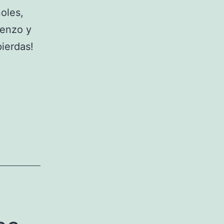
oles,
ienzo y
pierdas!