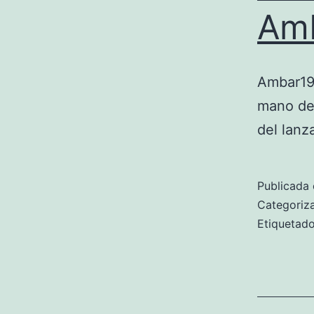
Amb
Ambar190
mano de 
del lanz
Publicada 
Categori
Etiqueta