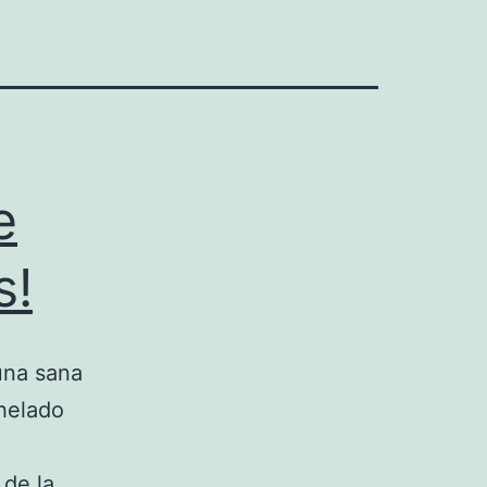
e
s!
una sana
 helado
 de la