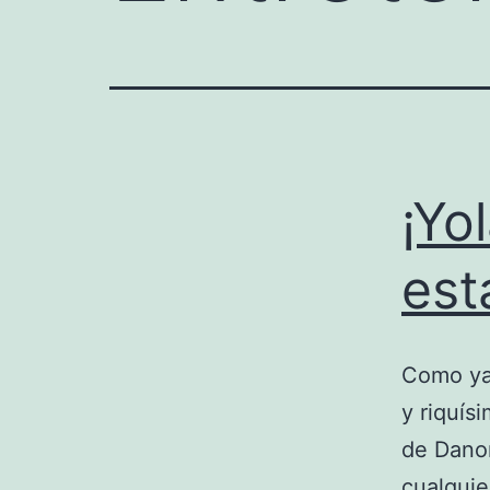
¡Yo
est
Como ya 
y riquís
de Dano
cualquie