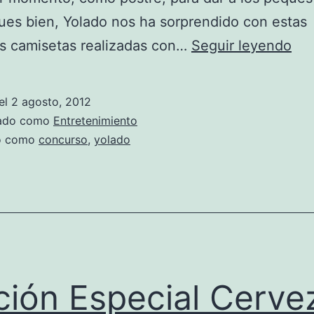
es bien, Yolado nos ha sorprendido con estas
¡Yo
s camisetas realizadas con…
Seguir leyendo
te
reg
el
2 agosto, 2012
un
zado como
Entretenimiento
de
do como
concurso
,
yolado
est
bon
cam
ción Especial Cerve