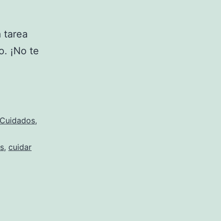
 tarea
o. ¡No te
Cuidados
,
os
,
cuidar