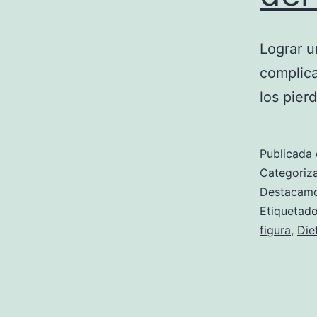
Lograr u
complica
los pierd
Publicada 
Categori
Destacam
Etiqueta
figura
,
Die