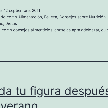
el
12 septiembre, 2011
zado como
Alimentación
,
Belleza
,
Consejos sobre Nutrición
,
os
,
Dietas
do como
consejos alimenticios
,
consejos apra adelgazar
,
cui
da tu figura despué
 verano