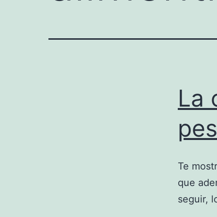
La 
pe
Te mostr
que adem
seguir, 