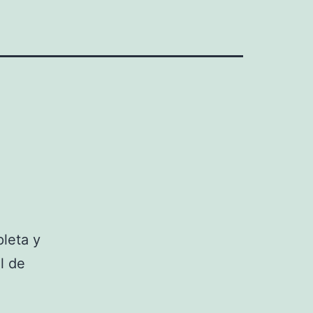
leta y
l de