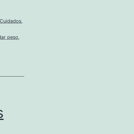
Cuidados
,
dar peso
,
s