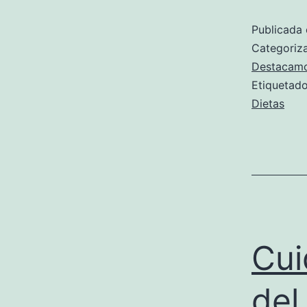
Publicada 
Categori
Destacam
Etiqueta
Dietas
Cui
del