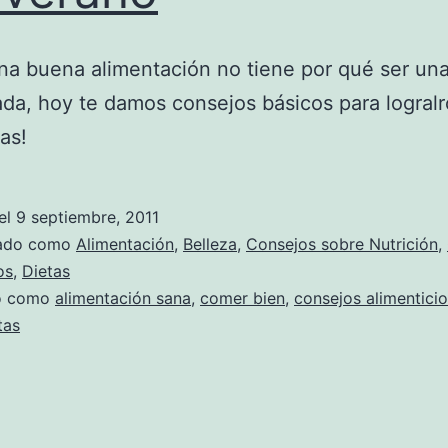
na buena alimentación no tiene por qué ser una
da, hoy te damos consejos básicos para logralr
as!
el
9 septiembre, 2011
zado como
Alimentación
,
Belleza
,
Consejos sobre Nutrición
,
os
,
Dietas
do como
alimentación sana
,
comer bien
,
consejos alimentici
tas