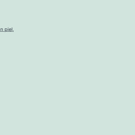
n piel
,