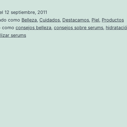
el
12 septiembre, 2011
zado como
Belleza
,
Cuidados
,
Destacamos
,
Piel
,
Productos
do como
consejos belleza
,
consejos sobre serums
,
hidratació
ilizar serums