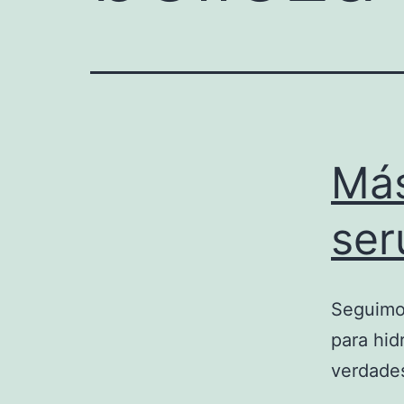
Más
se
Seguimos
para hid
verdade