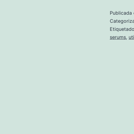
Publicada 
Categori
Etiqueta
serums
,
ut