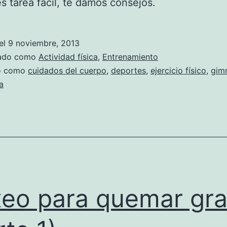
s tarea fácil, te damos consejos.
el
9 noviembre, 2013
zado como
Actividad física
,
Entrenamiento
do como
cuidados del cuerpo
,
deportes
,
ejercicio físico
,
gim
a
eo para quemar gr