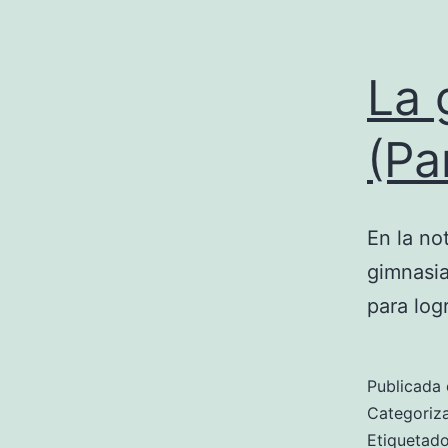
La 
(Pa
En la no
gimnasia
para log
Publicada 
Categori
Etiqueta