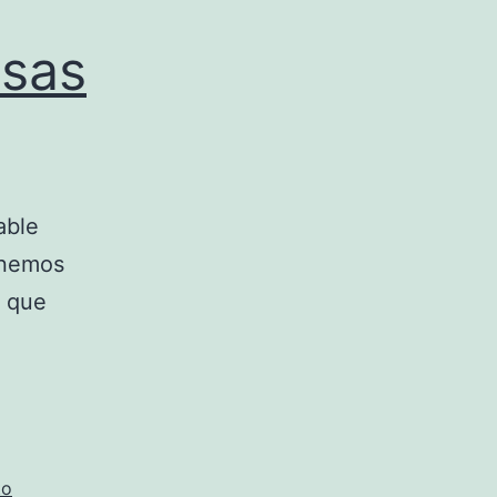
asas
able
enemos
a que
to