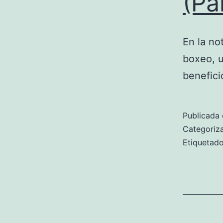
(Pa
En la no
boxeo, 
benefici
Publicada 
Categori
Etiqueta