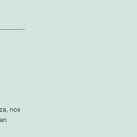
za, nos
zan