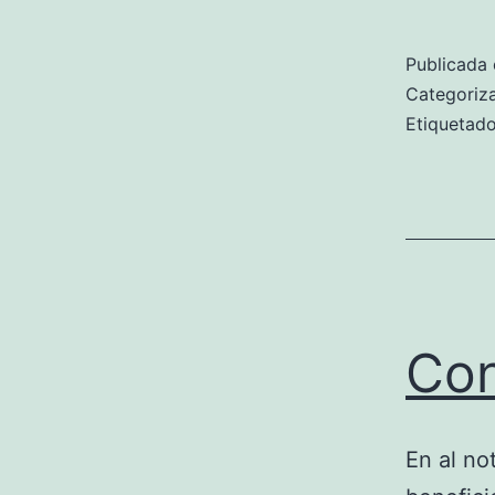
Publicada 
Categori
Etiqueta
Con
En al no