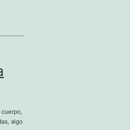
a
 cuerpo,
as, algo