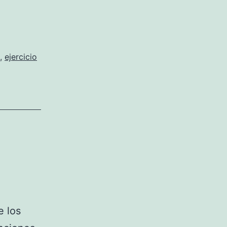
,
ejercicio
e los