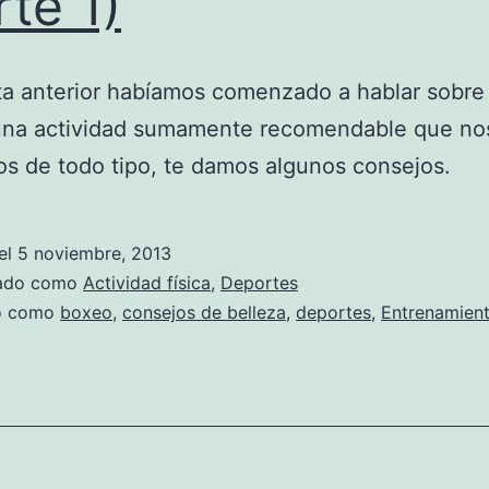
rte 1)
ta anterior habíamos comenzado a hablar sobre 
una actividad sumamente recomendable que no
os de todo tipo, te damos algunos consejos.
el
5 noviembre, 2013
zado como
Actividad física
,
Deportes
do como
boxeo
,
consejos de belleza
,
deportes
,
Entrenamien