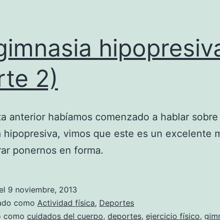
gimnasia hipopresiv
rte 2)
ta anterior habíamos comenzado a hablar sobre 
 hipopresiva, vimos que este es un excelente
rar ponernos en forma.
el
9 noviembre, 2013
zado como
Actividad física
,
Deportes
do como
cuidados del cuerpo
,
deportes
,
ejercicio físico
,
gim