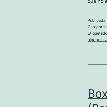
que no e
Publicada 
Categori
Etiqueta
hipopresiv
Box