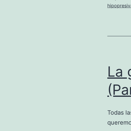
hipopresiv
La 
(Pa
Todas l
queremos