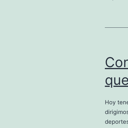
Con
que
Hoy tene
dirigimo
deportes