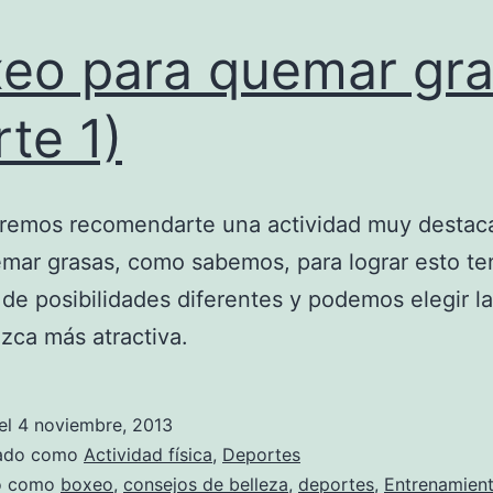
eo para quemar gr
rte 1)
remos recomendarte una actividad muy destac
mar grasas, como sabemos, para lograr esto t
 de posibilidades diferentes y podemos elegir l
zca más atractiva.
el
4 noviembre, 2013
zado como
Actividad física
,
Deportes
do como
boxeo
,
consejos de belleza
,
deportes
,
Entrenamien