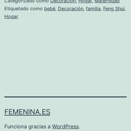
Categorizado como
Decoración
,
Hogar
,
Maternidad
habitación
Etiquetado como
bebé
,
Decoración
,
familia
,
Feng Shui
,
Hogar
de
tu
bebé
FEMENINA.ES
Funciona gracias a
WordPress
.