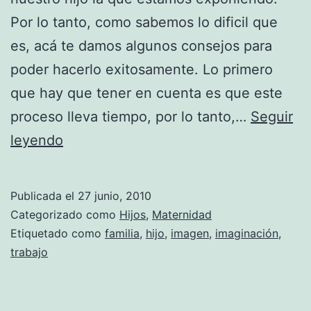
Por lo tanto, como sabemos lo dificil que
es, acá te damos algunos consejos para
poder hacerlo exitosamente. Lo primero
que hay que tener en cuenta es que este
proceso lleva tiempo, por lo tanto,…
Seguir
¿Qué
leyendo
necesitas
saber
Publicada el
27 junio, 2010
para
Categorizado como
Hijos
,
Maternidad
contratar
Etiquetado como
familia
,
hijo
,
imagen
,
imaginación
,
trabajo
una
canguro?