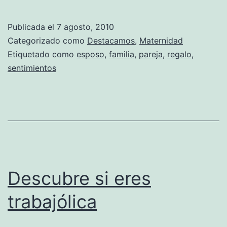
no
olvides
Publicada el
7 agosto, 2010
a
Categorizado como
Destacamos
,
Maternidad
tu
Etiquetado como
esposo
,
familia
,
pareja
,
regalo
,
sentimientos
esposo
Descubre si eres
trabajólica