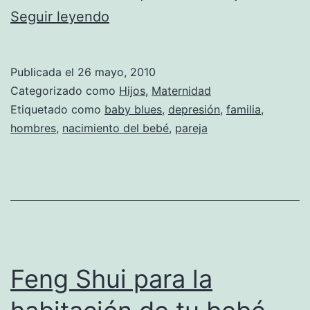
baby
Seguir leyendo
blues,
síndrome
Publicada el
26 mayo, 2010
posparto
Categorizado como
Hijos
,
Maternidad
masculino
Etiquetado como
baby blues
,
depresión
,
familia
,
hombres
,
nacimiento del bebé
,
pareja
Feng Shui para la