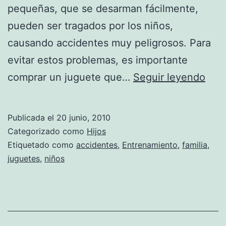
pequeñas, que se desarman fácilmente,
pueden ser tragados por los niños,
causando accidentes muy peligrosos. Para
evitar estos problemas, es importante
¿Có
comprar un juguete que…
Seguir leyendo
eleg
jugu
Publicada el
20 junio, 2010
seg
Categorizado como
Hijos
para
Etiquetado como
accidentes
,
Entrenamiento
,
familia
,
juguetes
,
niños
nues
hijo