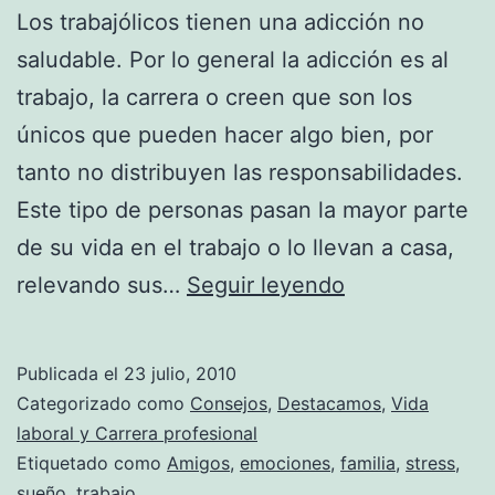
Los trabajólicos tienen una adicción no
saludable. Por lo general la adicción es al
trabajo, la carrera o creen que son los
únicos que pueden hacer algo bien, por
tanto no distribuyen las responsabilidades.
Este tipo de personas pasan la mayor parte
de su vida en el trabajo o lo llevan a casa,
Descubre
relevando sus…
Seguir leyendo
si
eres
Publicada el
23 julio, 2010
trabajólica
Categorizado como
Consejos
,
Destacamos
,
Vida
laboral y Carrera profesional
Etiquetado como
Amigos
,
emociones
,
familia
,
stress
,
sueño
,
trabajo