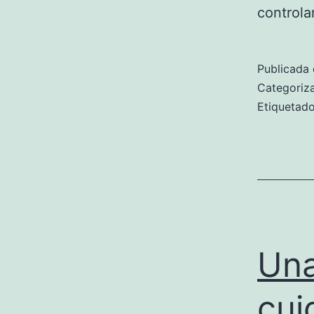
controla
Publicada 
Categori
Etiqueta
Una
cui