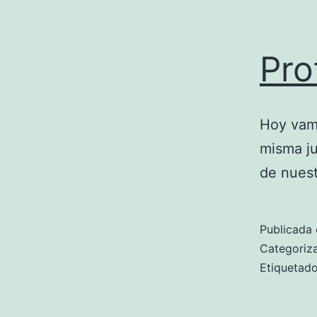
Pro
Hoy vamo
misma j
de nuest
Publicada 
Categori
Etiqueta