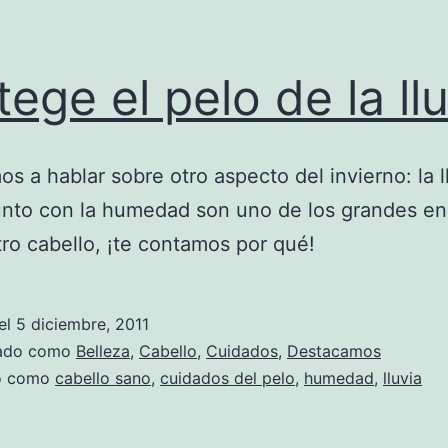
tege el pelo de la ll
s a hablar sobre otro aspecto del invierno: la l
unto con la humedad son uno de los grandes e
ro cabello, ¡te contamos por qué!
el
5 diciembre, 2011
zado como
Belleza
,
Cabello
,
Cuidados
,
Destacamos
do como
cabello sano
,
cuidados del pelo
,
humedad
,
lluvia