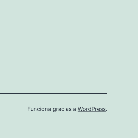
del
sol
Funciona gracias a
WordPress
.