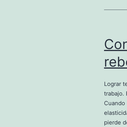
Con
reb
Lograr t
trabajo.
Cuando é
elastici
pierde d