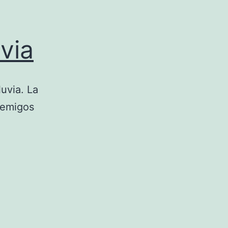
uvia
luvia. La
nemigos