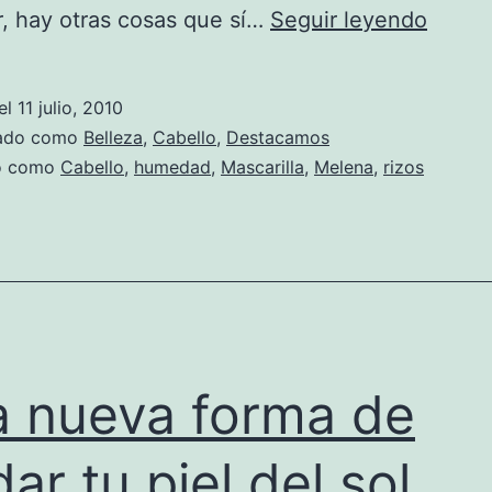
Contr
r, hay otras cosas que sí…
Seguir leyendo
esos
rulos
el
11 julio, 2010
rebel
zado como
Belleza
,
Cabello
,
Destacamos
do como
Cabello
,
humedad
,
Mascarilla
,
Melena
,
rizos
 nueva forma de
dar tu piel del sol