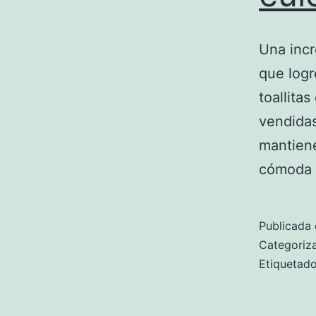
Una incr
que logr
toallitas
vendidas
mantiene
cómoda y
Publicada 
Categori
Etiqueta