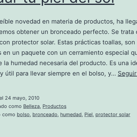
eíble novedad en materia de productos, ha lleg
emos obtener un bronceado perfecto. Se trata
 con protector solar. Estas prácticas toallas, son
 en un paquete con un cerramiento especial q
 la humedad necesaria del producto. Es una id
 útil para llevar siempre en el bolso, y…
Seguir
el
24 mayo, 2010
zado como
Belleza
,
Productos
do como
bolso
,
bronceado
,
humedad
,
Piel
,
protector solar