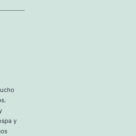
mucho
os.
y
espa y
mos