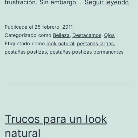
¡Pe
frustración. Sin embargo,…
Seguir leyendo
lar
a
Publicada el
25 febrero, 2011
tu
Categorizado como
Belleza
,
Destacamos
,
Ojos
alc
Etiquetado como
look natural
,
pestañas largas
,
pestañas postizas
,
pestañas postizas permanentes
Trucos para un look
natural