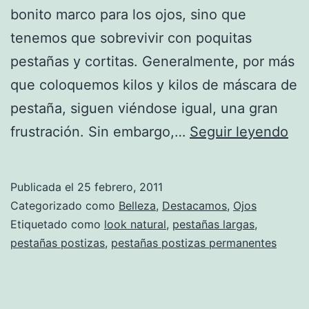
bonito marco para los ojos, sino que
tenemos que sobrevivir con poquitas
pestañas y cortitas. Generalmente, por más
que coloquemos kilos y kilos de máscara de
pestaña, siguen viéndose igual, una gran
¡Pe
frustración. Sin embargo,…
Seguir leyendo
lar
a
Publicada el
25 febrero, 2011
tu
Categorizado como
Belleza
,
Destacamos
,
Ojos
alc
Etiquetado como
look natural
,
pestañas largas
,
pestañas postizas
,
pestañas postizas permanentes