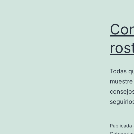
Con
ros
Todas qu
muestre 
consejos
seguirlo
Publicada 
Categori