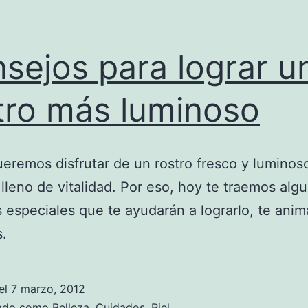
sejos para lograr u
tro más luminoso
eremos disfrutar de un rostro fresco y luminos
lleno de vitalidad. Por eso, hoy te traemos alg
 especiales que te ayudarán a lograrlo, te ani
s.
el
7 marzo, 2012
zado como
Belleza
,
Cuidados
,
Piel