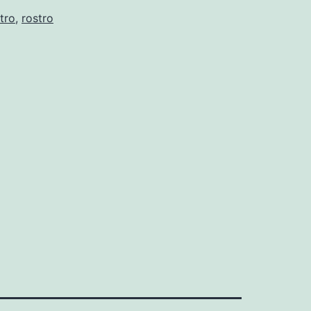
stro
,
rostro