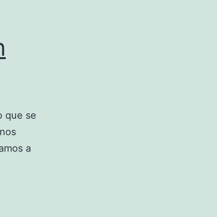
n
o que se
unos
mamos a