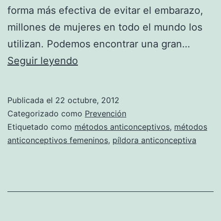
forma más efectiva de evitar el embarazo,
millones de mujeres en todo el mundo los
utilizan. Podemos encontrar una gran…
Anticonceptivos
Seguir leyendo
femeninos,
¿cuál
Publicada el
22 octubre, 2012
es
Categorizado como
Prevención
el
Etiquetado como
métodos anticonceptivos
,
métodos
anticonceptivos femeninos
,
píldora anticonceptiva
mejor
para
ti?