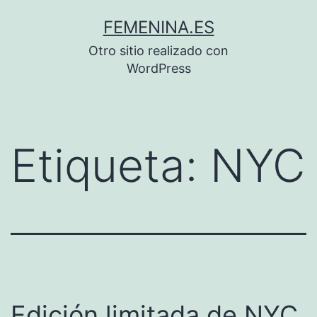
Saltar
FEMENINA.ES
al
Otro sitio realizado con
contenido
WordPress
Etiqueta:
NYC
Edición limitada de NYC