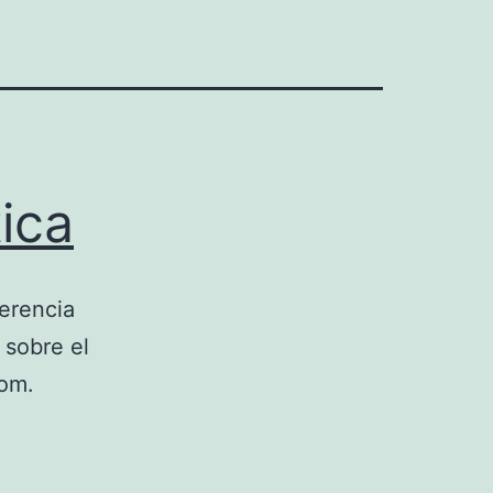
ica
erencia
 sobre el
com.