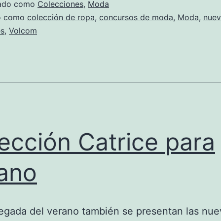
zado como
Colecciones
,
Moda
do como
colección de ropa
,
concursos de moda
,
Moda
,
nuev
es
,
Volcom
ección Catrice para
ano
legada del verano también se presentan las nue