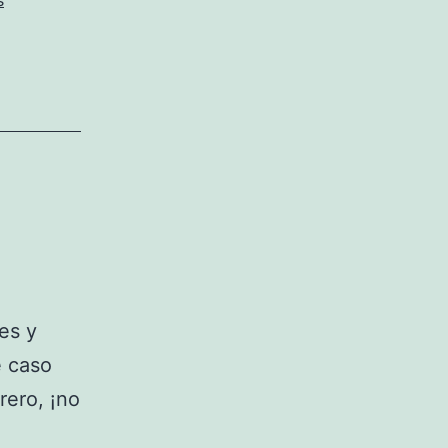
s
es y
e caso
rero, ¡no