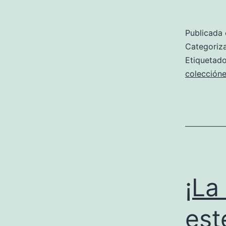
Publicada 
Categori
Etiqueta
colección
¡La
est