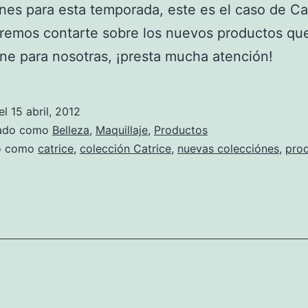
nes para esta temporada, este es el caso de Cat
remos contarte sobre los nuevos productos qu
ne para nosotras, ¡presta mucha atención!
el
15 abril, 2012
zado como
Belleza
,
Maquillaje
,
Productos
do como
catrice
,
colección Catrice
,
nuevas colecciónes
,
pro