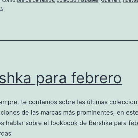
do como
brillos de labios
,
colección labiales
,
Guerlain
,
nueva
es
shka para febrero
mpre, te contamos sobre las últimas coleccion
ciones de las marcas más prominentes, en est
 hablar sobre el lookbook de Bershka para feb
rdas!