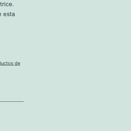
rice.
e esta
ductos de