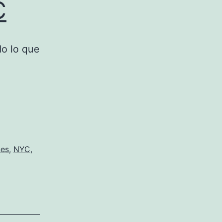
C
do lo que
nes
,
NYC
,