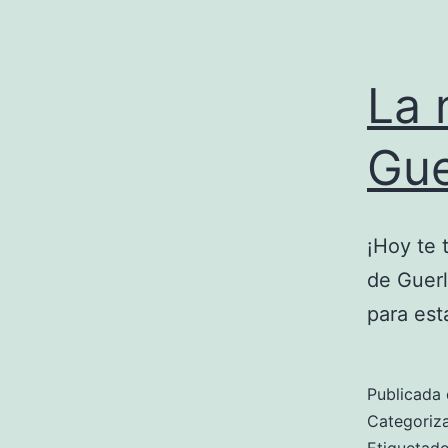
La 
Gue
¡Hoy te 
de Guerl
para est
Publicada 
Categori