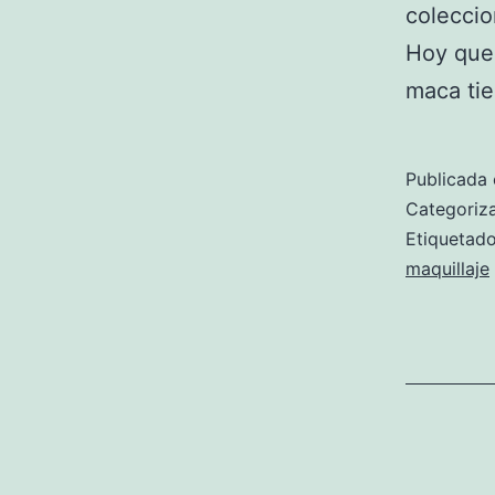
coleccio
Hoy que
maca tie
Publicada 
Categori
Etiqueta
maquillaje