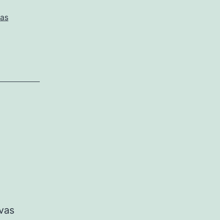
as
vas