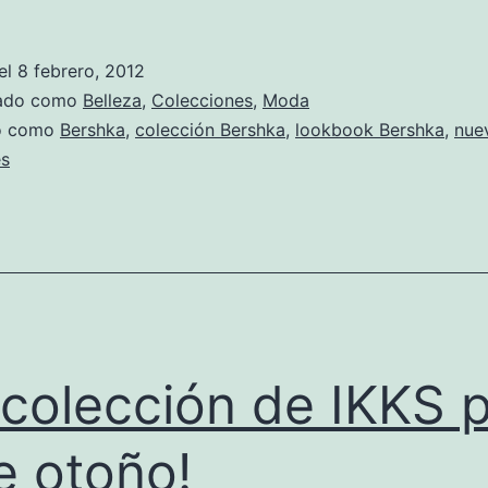
el
8 febrero, 2012
zado como
Belleza
,
Colecciones
,
Moda
do como
Bershka
,
colección Bershka
,
lookbook Bershka
,
nue
es
 colección de IKKS 
e otoño!