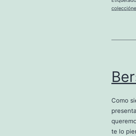
Etiqueta
colección
Ber
Como sie
presenta
queremos
te lo pie