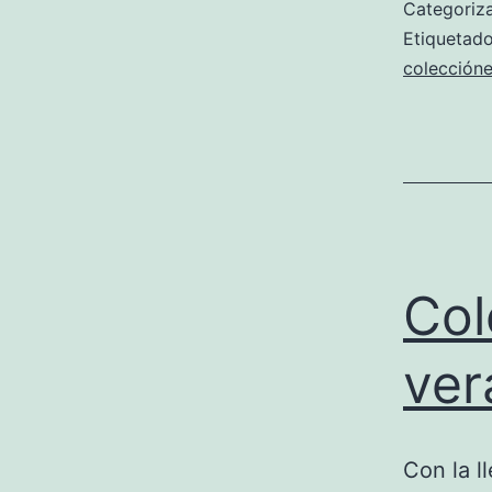
Categori
Etiqueta
colección
Col
ver
Con la l