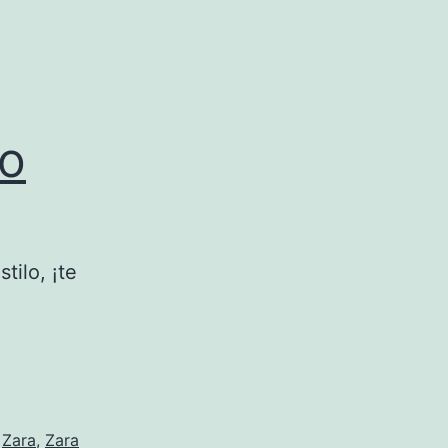
ño
tilo, ¡te
,
Zara
,
Zara