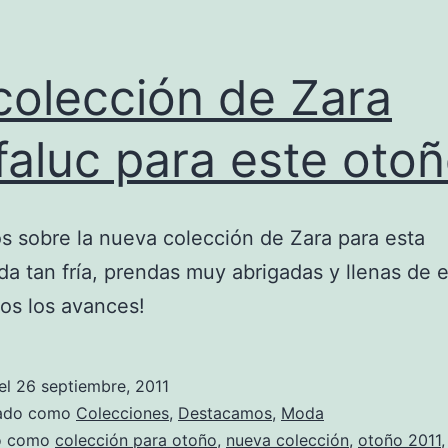
colección de Zara
faluc para este oto
 sobre la nueva colección de Zara para esta
a tan fría, prendas muy abrigadas y llenas de es
os los avances!
el
26 septiembre, 2011
zado como
Colecciones
,
Destacamos
,
Moda
do como
colección para otoño
,
nueva colección
,
otoño 2011