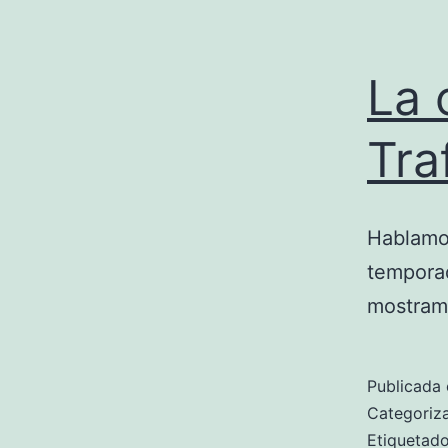
La 
Tra
Hablamos
temporad
mostram
Publicada 
Categori
Etiqueta