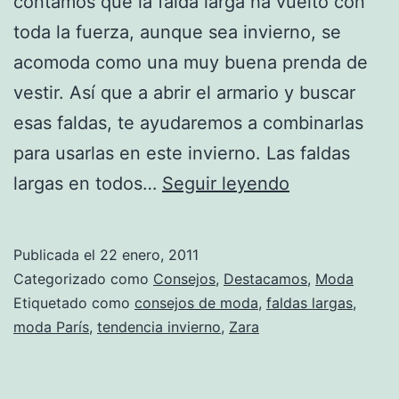
contamos que la falda larga ha vuelto con
toda la fuerza, aunque sea invierno, se
acomoda como una muy buena prenda de
vestir. Así que a abrir el armario y buscar
esas faldas, te ayudaremos a combinarlas
para usarlas en este invierno. Las faldas
En
largas en todos…
Seguir leyendo
invierno,
la
Publicada el
22 enero, 2011
falda
Categorizado como
Consejos
,
Destacamos
,
Moda
hasta
Etiquetado como
consejos de moda
,
faldas largas
,
moda París
,
tendencia invierno
,
Zara
los
pies