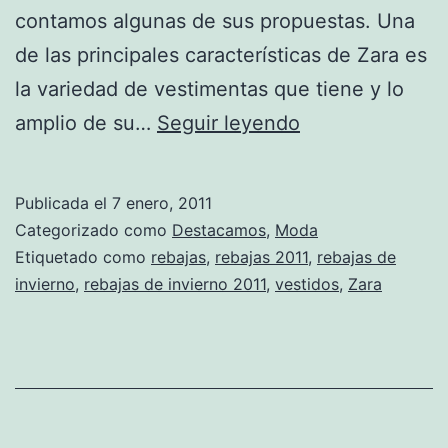
contamos algunas de sus propuestas. Una
de las principales características de Zara es
la variedad de vestimentas que tiene y lo
Vestidos
amplio de su…
Seguir leyendo
de
Zara
Publicada el
7 enero, 2011
en
Categorizado como
Destacamos
,
Moda
rebajas
Etiquetado como
rebajas
,
rebajas 2011
,
rebajas de
invierno
,
rebajas de invierno 2011
,
vestidos
,
Zara
¡No
te
lo
puedes
perder!