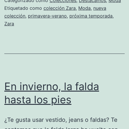
Categorizado como
Colecciones
,
Destacamos
,
Moda
Zara
Etiquetado como
colección Zara
,
Moda
,
nueva
colección
,
primavera-verano
,
próxima temporada
,
Zara
En invierno, la falda
hasta los pies
¿Te gusta usar vestido, jeans o faldas? Te