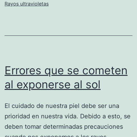
Rayos ultravioletas
días
del
año
Errores que se cometen
al exponerse al sol
El cuidado de nuestra piel debe ser una
prioridad en nuestra vida. Debido a esto, se
deben tomar determinadas precauciones
cuando nos exponemos a los rayos