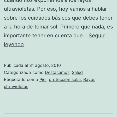
ultravioletas. Por eso, hoy vamos a hablar
sobre los cuidados básicos que debes tener
a la hora de tomar sol. Primero que nada, es
importante tener en cuenta que…
Seguir
Errores
leyendo
que
se
Publicada el
31 agosto, 2010
cometen
Categorizado como
Destacamos
,
Salud
al
Etiquetado como
Piel
,
protección solar
,
Rayos
ultravioletas
exponerse
al
sol