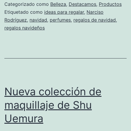
Categorizado como
Belleza
,
Destacamos
,
Productos
Etiquetado como
ideas para regalar
,
Narciso
Rodríguez
,
navidad
,
perfumes
,
regalos de navidad
,
regalos navideños
Nueva colección de
maquillaje de Shu
Uemura