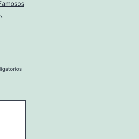
 Famosos
,
igatorios