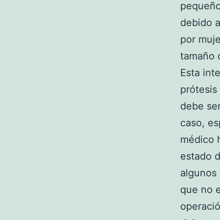
pequeño,
debido a
por muje
tamaño d
Esta int
prótesis
debe ser
caso, es
médico h
estado d
algunos 
que no e
operació