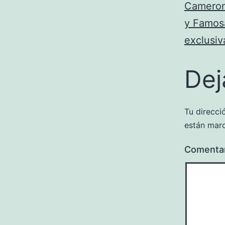
Cameron 
y Famosa
exclusiv
Dej
Tu direcci
están mar
Comenta