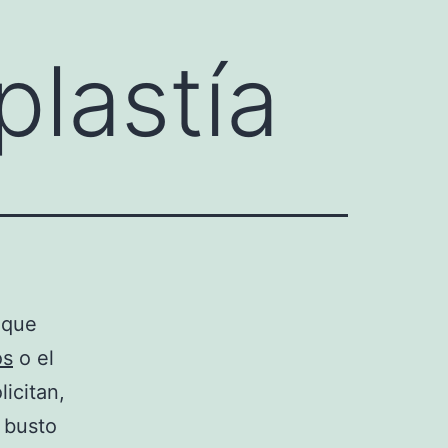
lastía
 que
os
o el
icitan,
 busto