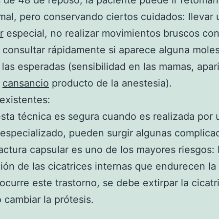
de 48 de reposo, la paciente puede ir retoma
mal, pero conservando ciertos cuidados: llevar 
r
especial, no realizar movimientos bruscos con
 consultar rápidamente si aparece alguna moles
 las esperadas (sensibilidad en las mamas, apar
,
cansancio
producto de la anestesia).
existentes:
esta técnica es segura cuando es realizada por 
 especializado, pueden surgir algunas complica
actura capsular es uno de los mayores riesgos: 
ión de las cicatrices internas que endurecen l
curre este trastorno, se debe extirpar la cicatr
o cambiar la prótesis.