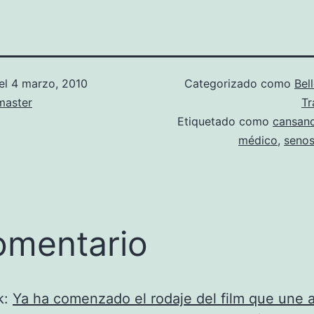
el
4 marzo, 2010
Categorizado como
Bel
aster
Tr
Etiquetado como
cansan
médico
,
seno
omentario
k:
Ya ha comenzado el rodaje del film que une 