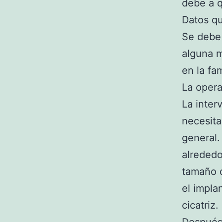
debe a q
Datos qu
Se debe 
alguna 
en la fam
La opera
La inter
necesita
general.
alrededo
tamaño d
el impla
cicatriz.