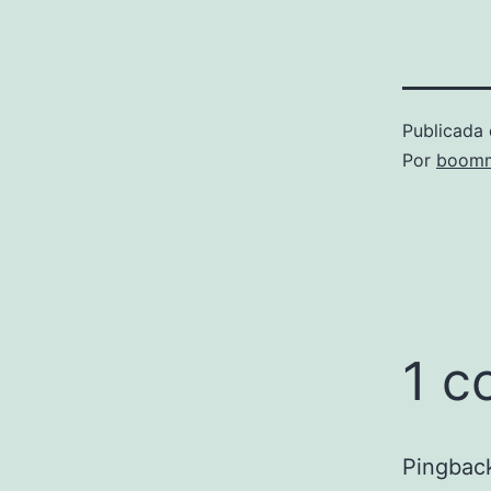
Publicada 
Por
boomm
1 c
Pingbac