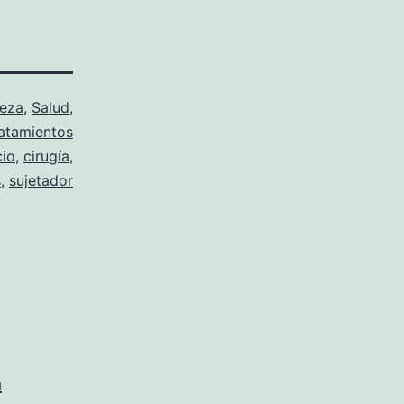
leza
,
Salud
,
atamientos
cio
,
cirugía
,
s
,
sujetador
a