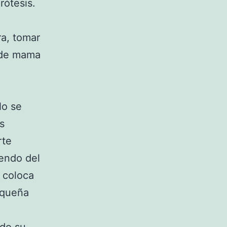
rótesis.
ra, tomar
 de mama
No se
s
rte
iendo del
e coloca
pequeña