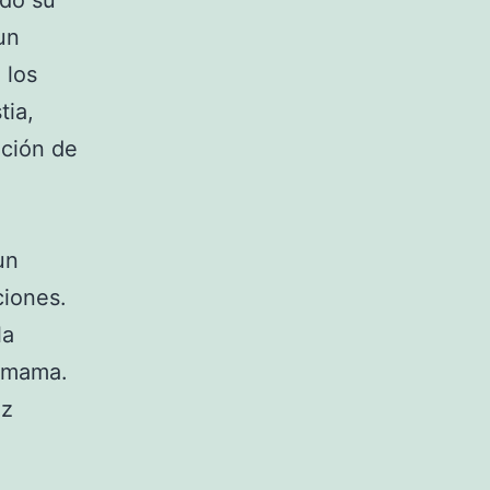
ndo su
un
 los
tia,
ición de
un
ciones.
la
a mama.
iz