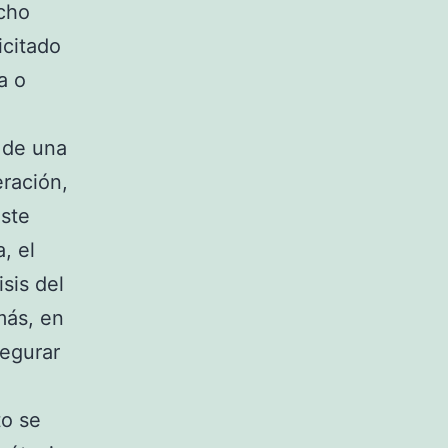
echo
icitado
a o
n de una
eración,
este
, el
sis del
más, en
segurar
to se