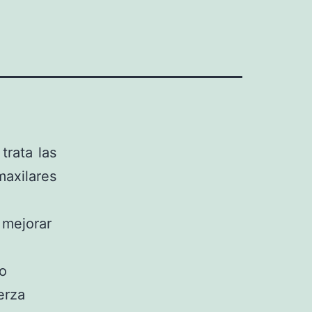
trata las
maxilares
 mejorar
 o
erza