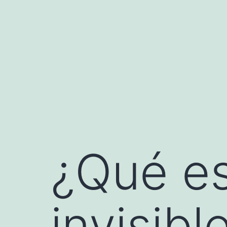
Saltar
al
contenido
¿Qué es
invisibl