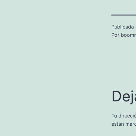
Publicada 
Por
boomm
Dej
Tu direcci
están mar