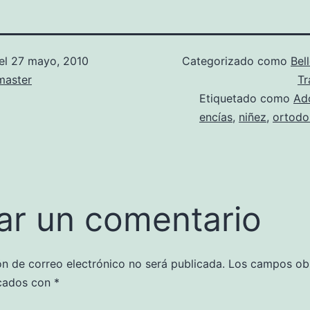
el
27 mayo, 2010
Categorizado como
Bel
aster
Tr
Etiquetado como
Ad
encías
,
niñez
,
ortodo
ar un comentario
ón de correo electrónico no será publicada.
Los campos obl
cados con
*