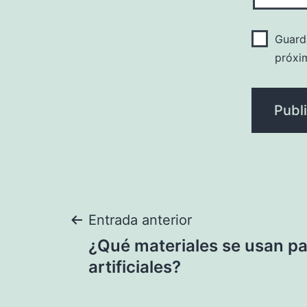
Guard
próxi
Navegación
Entrada anterior
¿Qué materiales se usan pa
de
artificiales?