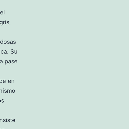
el
ris,
edosas
ica. Su
ia pase
de en
anismo
os
nsiste