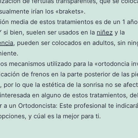
ilización de fértulas transparentes, que se colo
ualmente irían los «brakets».
ión media de estos tratamientos es de un 1 año
 si bien, suelen ser usados en la
niñez
y la
encia
, pueden ser colocados en adultos, sin ni
iente.
los mecanismos utilizado para la «ortodoncia inv
licación de frenos en la parte posterior de las p
, por lo que la estética de la sonrisa no se afec
 interesada en alguno de estos tratamientos, d
r a un Ortodoncista: Este profesional te indicar
opciones, y cúal es la mejor para ti.