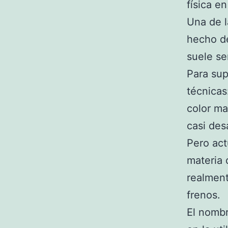
física e
Una de l
hecho de
suele se
Para sup
técnicas
color ma
casi des
Pero ac
materia
realment
frenos.
El nombr