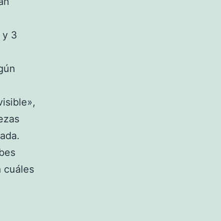
can
 y 3
ngún
isible»,
iezas
tada.
ebes
á cuáles