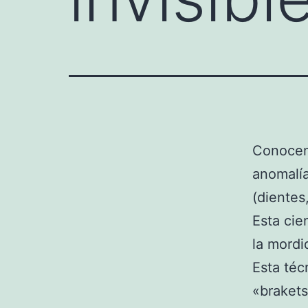
Conoce
anomalía
(dientes
Esta cie
la mordi
Esta téc
«brakets