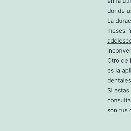
en la ut
donde us
La durac
meses. Y
adolesc
inconven
Otro de 
es la ap
dentales
Si estas
consulta
son tus 