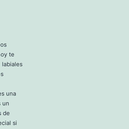
los
hoy te
 labiales
es
 es una
s un
s de
cial si