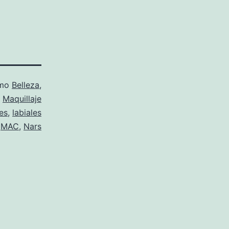
omo
Belleza
,
Maquillaje
les
,
labiales
,
MAC
,
Nars