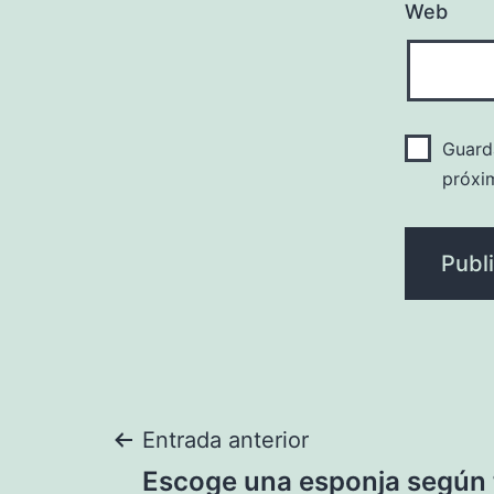
Web
Guard
próxi
Navegación
Entrada anterior
Escoge una esponja según t