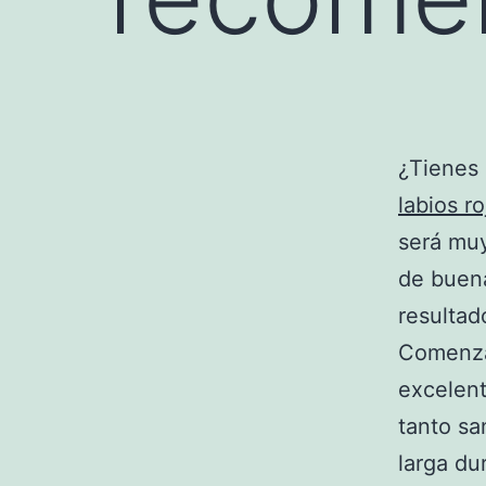
¿Tienes 
labios ro
será muy
de buena
resultad
Comenza
excelent
tanto sa
larga du