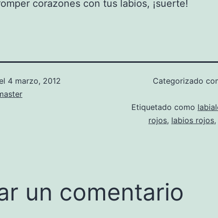
omper corazones con tus labios, ¡suerte!
el
4 marzo, 2012
Categorizado c
aster
Etiquetado como
labia
rojos
,
labios rojos
ar un comentario