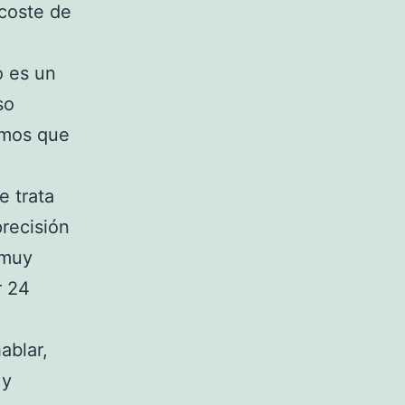
 coste de
o es un
so
emos que
e trata
precisión
 muy
r 24
ablar,
 y