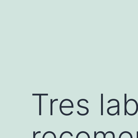
Saltar
al
contenido
Tres lab
recome