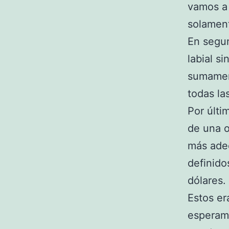
vamos a 
solament
En segun
labial s
sumament
todas la
Por últi
de una o
más adec
definido
dólares.
Estos er
esperamo