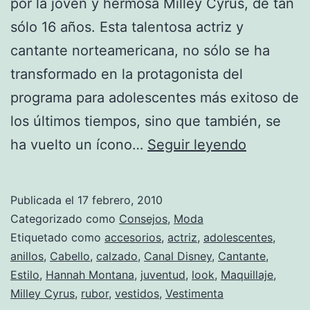
por la joven y hermosa Milley Cyrus, de tan
sólo 16 años. Esta talentosa actriz y
cantante norteamericana, no sólo se ha
transformado en la protagonista del
programa para adolescentes más exitoso de
los últimos tiempos, sino que también, se
Vestir
ha vuelto un ícono…
Seguir leyendo
como
Hannah
Publicada el
17 febrero, 2010
Montana:
Categorizado como
Consejos
,
Moda
el
Etiquetado como
accesorios
,
actriz
,
adolescentes
,
anillos
,
Cabello
,
calzado
,
Canal Disney
,
Cantante
,
must
Estilo
,
Hannah Montana
,
juventud
,
look
,
Maquillaje
,
de
Milley Cyrus
,
rubor
,
vestidos
,
Vestimenta
la