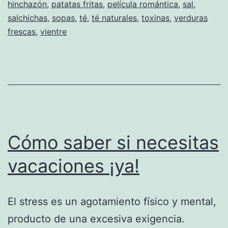
hinchazón
,
patatas fritas
,
película romántica
,
sal
,
salchichas
,
sopas
,
té
,
té naturales
,
toxinas
,
verduras
frescas
,
vientre
Cómo saber si necesitas
vacaciones ¡ya!
El stress es un agotamiento físico y mental,
producto de una excesiva exigencia.