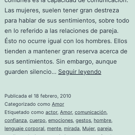
Las mujeres, suelen tener gran destreza
para hablar de sus sentimientos, sobre todo
en lo referido a las relaciones de pareja.
Ésto no ocurre igual con los hombres. Ellos
tienden a mantener gran reserva acerca de
sus sentimientos. Sin embargo, aunque
¿Quiere
guarden silencio…
Seguir leyendo
saber
lo
Publicada el
18 febrero, 2010
que
Categorizado como
Amor
la
Etiquetado como
actor
,
Amor
,
comunicación
,
confianza
,
cuerpo
,
emociones
,
gestos
,
hombre
,
mirada
lenguaje corporal
,
mente
,
mirada
,
Mujer
,
pareja
,
de