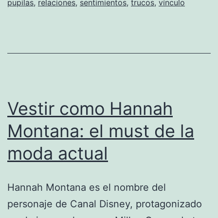
pupilas
,
relaciones
,
sentimientos
,
trucos
,
vínculo
tu
chico
oculta?
Vestir como Hannah
Montana: el must de la
moda actual
Hannah Montana es el nombre del
personaje de Canal Disney, protagonizado