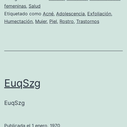
femeninas
,
Salud
Etiquetado como
Acné
,
Adolescencia
,
Exfoliación
,
Humectación
,
Mujer
,
Piel
,
Rostro
,
Trastornos
EuqSzg
EuqSzg
Publicada el
1 enero, 1970