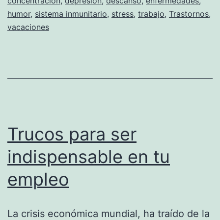
concentración
,
depresión
,
descanso
,
enfermedades
,
¡ya!
humor
,
sistema inmunitario
,
stress
,
trabajo
,
Trastornos
,
vacaciones
Trucos para ser
indispensable en tu
empleo
La crisis económica mundial, ha traído de la