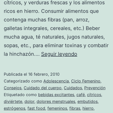
cítricos, y verduras frescas y los alimentos
ricos en hierro. Consumir alimentos que
contenga muchas fibras (pan, arroz,
galletas integrales, cereales, etc.) Beber
mucha agua, té naturales, jugos naturales,
sopas, etc., para eliminar toxinas y combatir
Recomendacio
la hinchazón.…
Seguir leyendo
para
prevenir
Publicada el
16 febrero, 2010
los
Categorizado como
Adolescencia
,
Ciclo Femenino
,
dolores
Consejos
,
Cuidado del cuerpo
,
Cuidados
,
Prevención
Etiquetado como
bebidas excitantes
,
café
,
cítricos
,
menstruales
diviértete
,
dolor
,
dolores menstruales
,
embutidos
,
estrógenos
,
fast food
,
femeninos
,
fibras
,
hierro
,