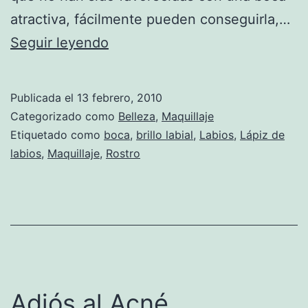
atractiva, fácilmente pueden conseguirla,…
Trucos
Seguir leyendo
para
una
Publicada el
13 febrero, 2010
boca
Categorizado como
Belleza
,
Maquillaje
super
Etiquetado como
boca
,
brillo labial
,
Labios
,
Lápiz de
labios
,
Maquillaje
,
Rostro
provocativa
Adiós al Acné