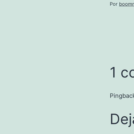
Por
boomm
1 c
Pingbac
Dej