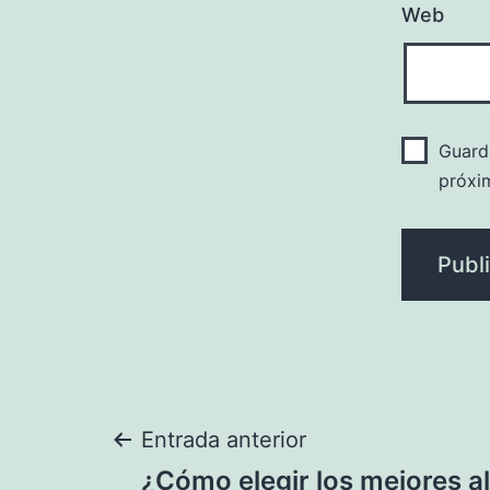
Web
Guard
próxi
Navegación
Entrada anterior
¿Cómo elegir los mejores a