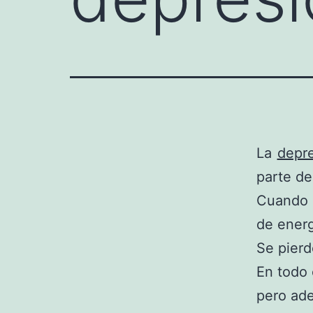
La
depr
parte de
Cuando s
de energ
Se pierd
En todo 
pero ade