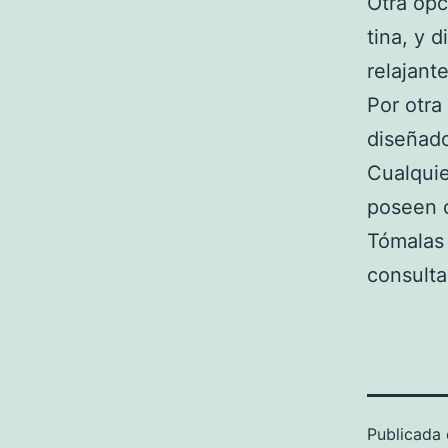
Otra opc
tina, y 
relajant
Por otra
diseñado
Cualquie
poseen 
Tómalas 
consulta
Publicada 