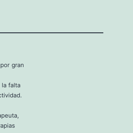
 por gran
la falta
tividad.
apeuta,
rapias