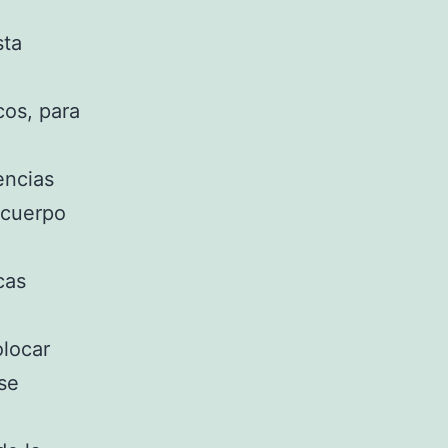
sta
,
cos, para
encias
 cuerpo
cas
olocar
 se