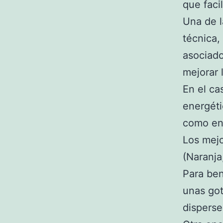
que faci
Una de 
técnica,
asociado
mejorar 
En el ca
energéti
como en
Los mejo
(Naranja
Para ben
unas got
disperse