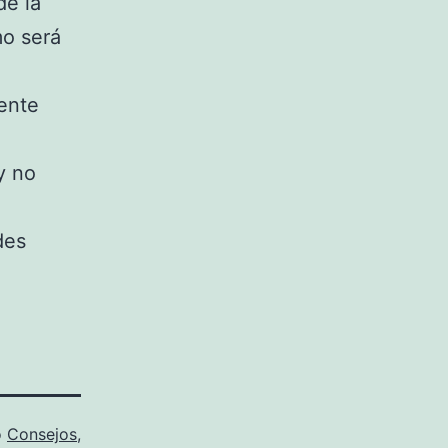
de la
mo será
ente
y no
des
o
Consejos
,