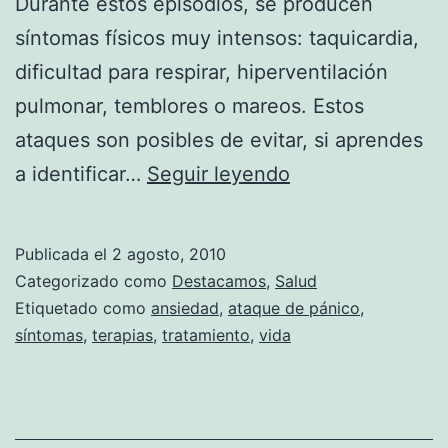
Durante estos episodios, se producen
síntomas físicos muy intensos: taquicardia,
dificultad para respirar, hiperventilación
pulmonar, temblores o mareos. Estos
ataques son posibles de evitar, si aprendes
Ataques
a identificar…
Seguir leyendo
de
pánico
Publicada el
2 agosto, 2010
Categorizado como
Destacamos
,
Salud
Etiquetado como
ansiedad
,
ataque de pánico
,
síntomas
,
terapias
,
tratamiento
,
vida