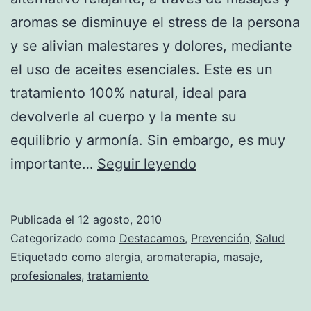
aromas se disminuye el stress de la persona
y se alivian malestares y dolores, mediante
el uso de aceites esenciales. Este es un
tratamiento 100% natural, ideal para
devolverle al cuerpo y la mente su
equilibrio y armonía. Sin embargo, es muy
Precauciones
importante…
Seguir leyendo
al
practicar
Publicada el
12 agosto, 2010
el
Categorizado como
Destacamos
,
Prevención
,
Salud
aromaterapia
Etiquetado como
alergia
,
aromaterapia
,
masaje
,
profesionales
,
tratamiento