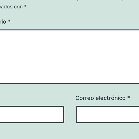
cados con
*
rio
*
*
Correo electrónico
*