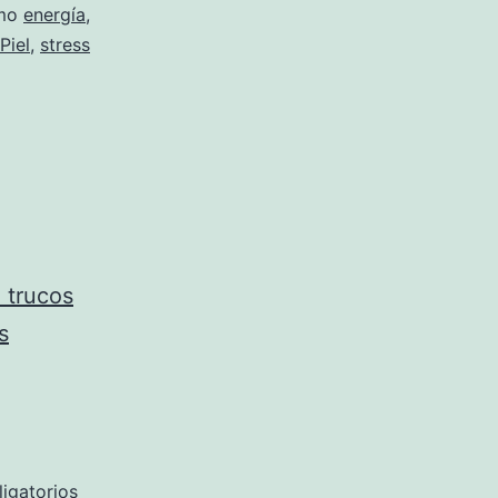
omo
energía
,
Piel
,
stress
, trucos
s
igatorios