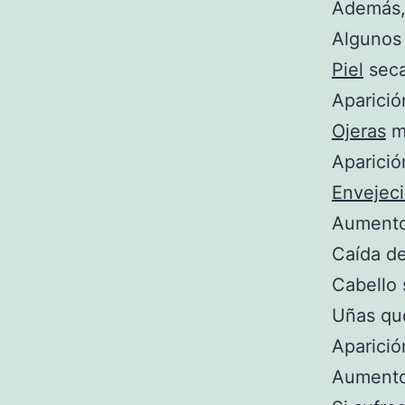
Además, 
Algunos 
Piel
seca
Aparició
Ojeras
m
Aparició
Envejec
Aumento 
Caída de
Cabello
Uñas qu
Aparició
Aumento