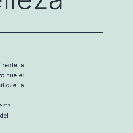
frente a
vo que el
ifique la
lema
del
.