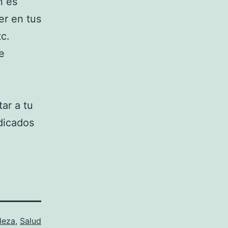
n es
er en tus
c.
e
tar a tu
dicados
leza
,
Salud