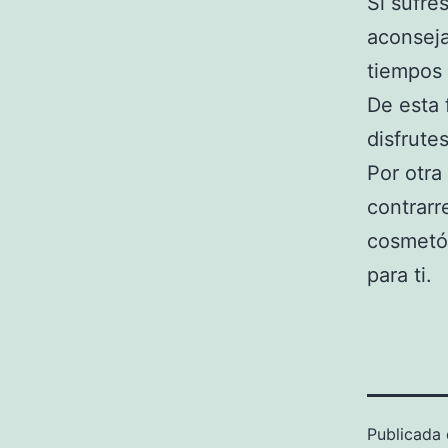
Si sufre
aconseja
tiempos 
De esta 
disfrute
Por otra
contrarr
cosmetól
para ti.
Publicada 