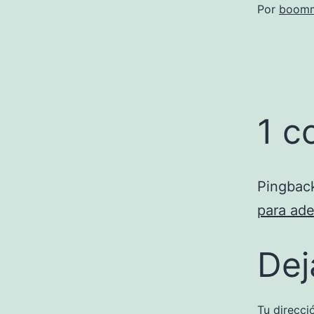
Por
boomm
1 c
Pingbac
para ade
Dej
Tu direcci