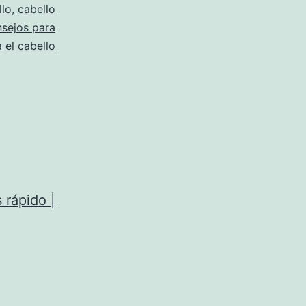
llo
,
cabello
sejos para
 el cabello
 rápido |