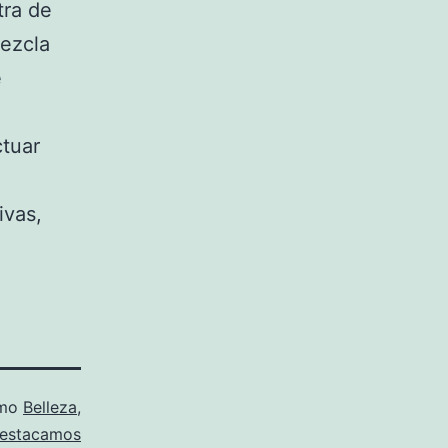
tra de
mezcla
e
ctuar
ivas,
omo
Belleza
,
estacamos