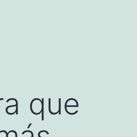
ra que
 más