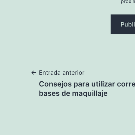
próxi
Navegación
Entrada anterior
Consejos para utilizar corr
de
bases de maquillaje
entradas