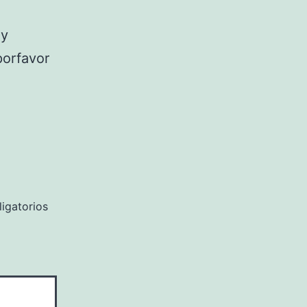
 y
porfavor
igatorios