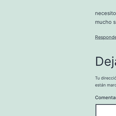
necesito
mucho se
Respond
Dej
Tu direcci
están mar
Comenta