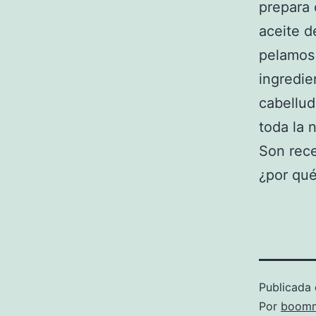
prepara 
aceite d
pelamos 
ingredie
cabellud
toda la 
Son rece
¿por qué
Publicada 
Por
boomm