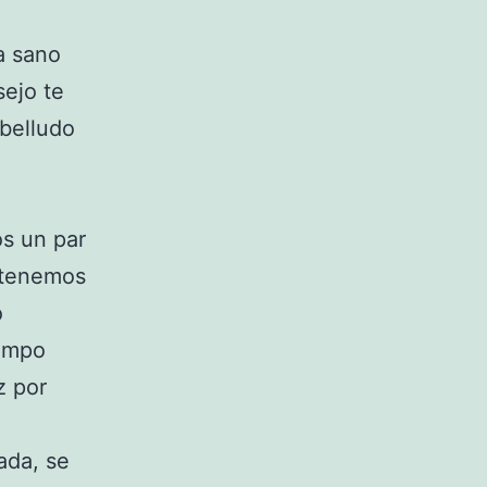
a sano
ejo te
belludo
s un par
 tenemos
o
iempo
z por
ada, se