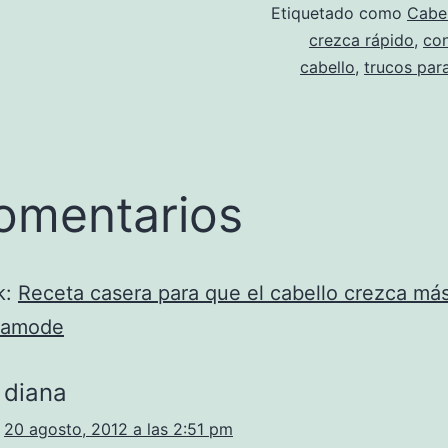
Etiquetado como
Cabe
crezca rápido
,
con
cabello
,
trucos para
omentarios
k:
Receta casera para que el cabello crezca más
lamode
diana
20 agosto, 2012 a las 2:51 pm