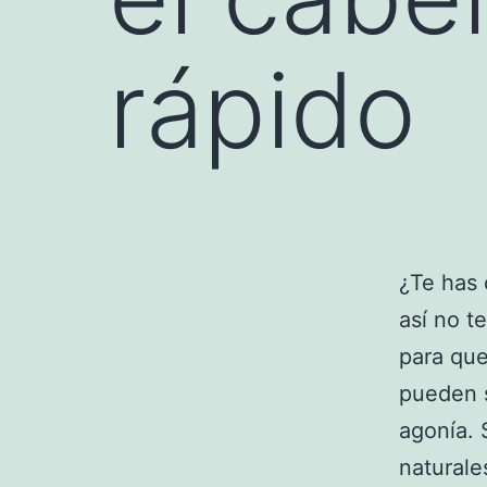
rápido
¿Te has 
así no t
para que
pueden s
agonía. 
naturale