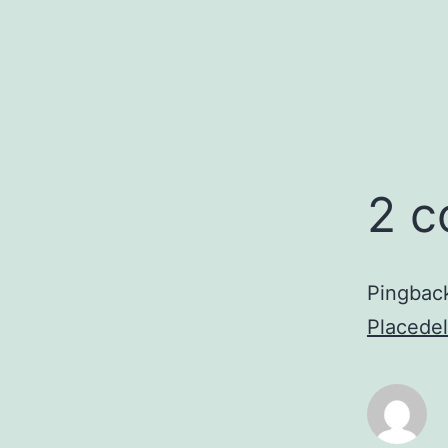
2 c
Pingbac
Placede