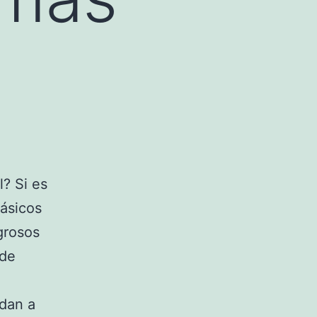
l? Si es
ásicos
grosos
 de
udan a