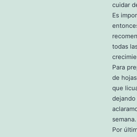
cuidar d
Es impor
entonces
recomen
todas la
crecimie
Para pr
de hoja
que licu
dejando 
aclaram
semana.
Por últi