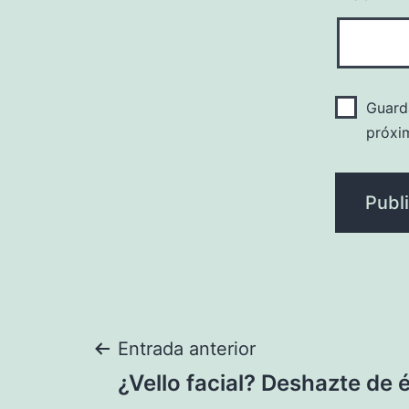
Guard
próxi
Navegación
Entrada anterior
¿Vello facial? Deshazte de 