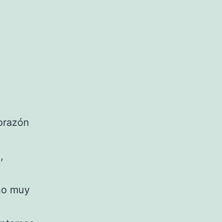
orazón
,
no muy