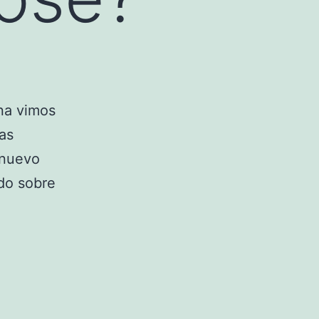
na vimos
as
 nuevo
do sobre