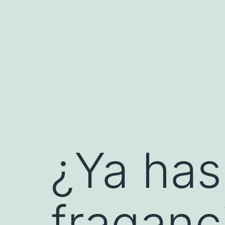
Saltar
al
contenido
¿Ya has
fraganc