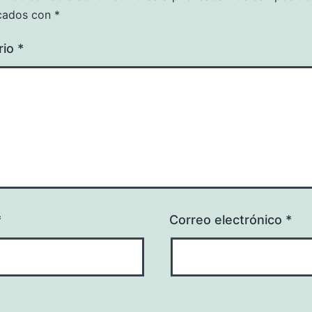
cados con
*
rio
*
*
Correo electrónico
*