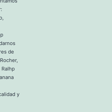
ontamos
:
o,
sp
 darnos
res de
 Rocher,
 Ralhp
Banana
calidad y