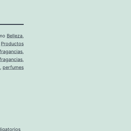
omo
Belleza
,
,
Productos
fragancias
,
fragancias
,
,
perfumes
igatorios