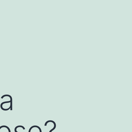
la
rose?