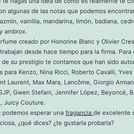
e te hagas una idea de cómo es realmente te c
on algunas de las notas que podemos encontrar
 jazmín, vainilla, mandarina, limón, badiana, cedr
y ambrox.
rfume creado por Honorine Blanc y Olivier Cre
trabajan desde hace tiempo para la firma. Para
 de su prestigio te contamos que han sido auto
 para Kenzo, Nina Ricci, Roberto Cavalli, Yves
int Laurent, Max Mara, Lancôme, Giorgio Arman
SJP, Gwen Stefani, Jennifer López, Beyoncé, 
, Juicy Couture.
a podemos esperar una
fragancia
de excelente 
ciosa, ¿qué dices? ¿te gustaría probarla?