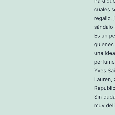
Para qu
cuáles s
regaliz,
sándalo 
Es un pe
quienes 
una idea
perfumes
Yves Sa
Lauren, 
Republic
Sin dud
muy deli