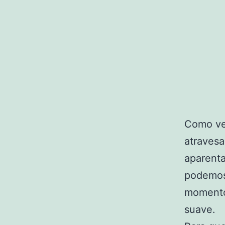
Como vem
atraves
aparenta
podemos 
momento
suave.