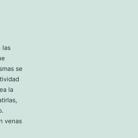
 las
ue
ismas se
tividad
ea la
irlas,
o.
on venas