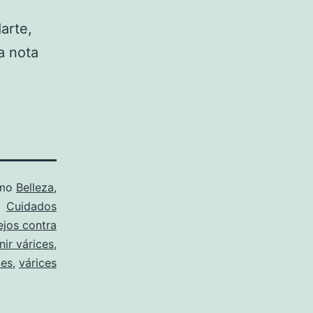
arte,
a nota
omo
Belleza
,
Cuidados
ejos contra
nir várices
,
ces
,
várices