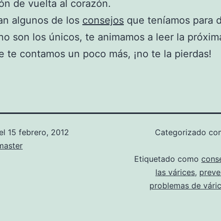
ión de vuelta al corazón.
an algunos de los
consejos
que teníamos para d
o son los únicos, te animamos a leer la próxim
 te contamos un poco más, ¡no te la pierdas!
el
15 febrero, 2012
Categorizado c
aster
Etiquetado como
cons
las várices
,
preve
problemas de vári