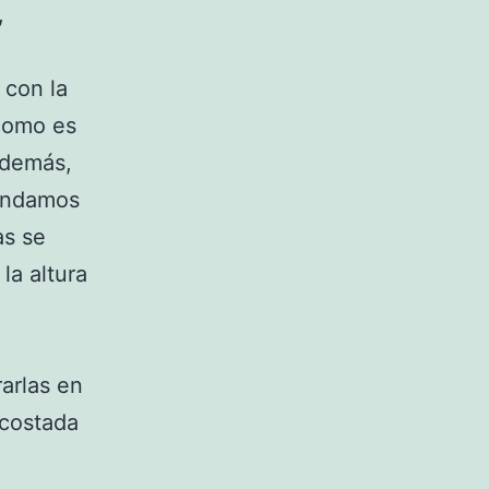
,
 con la
 como es
Además,
mendamos
as se
la altura
arlas en
acostada