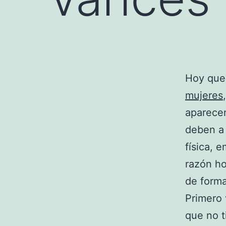
Hoy que
mujeres
aparecen
deben a 
física, 
razón ho
de forma
Primero 
que no t