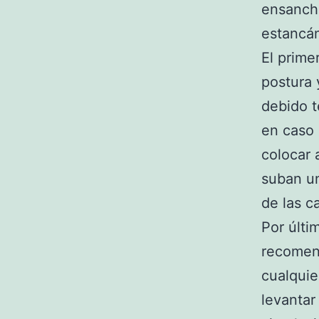
ensancha
estancá
El prime
postura 
debido t
en caso
colocar 
suban un
de las c
Por últi
recomen
cualquie
levantar