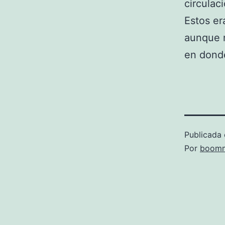
circulac
Estos er
aunque n
en donde
Publicada 
Por
boomm