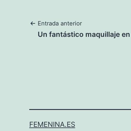
Navegación
Entrada anterior
Un fantástico maquillaje en
de
entradas
FEMENINA.ES