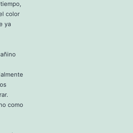
 tiempo,
el color
e ya
dañino
cialmente
los
rar.
ino como