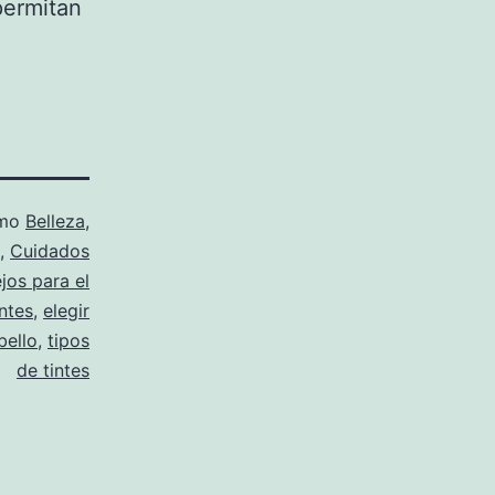
permitan
omo
Belleza
,
,
Cuidados
jos para el
ntes
,
elegir
bello
,
tipos
de tintes