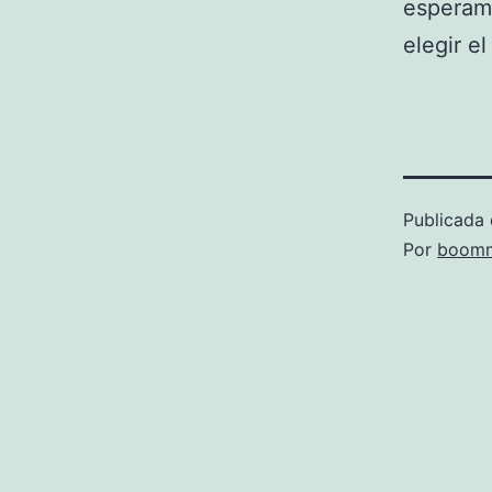
esperamo
elegir e
Publicada 
Por
boomm