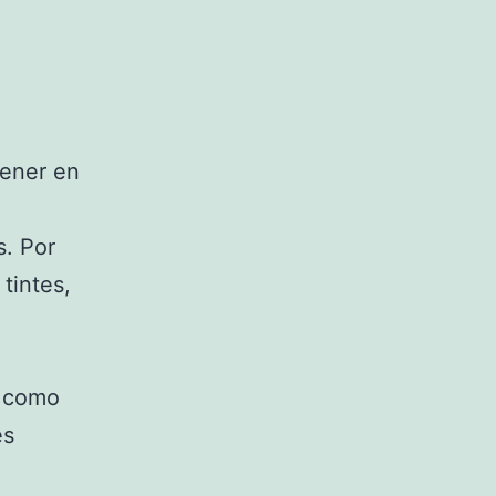
tener en
s. Por
tintes,
e como
es