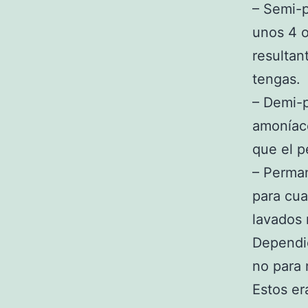
– Semi-
unos 4 o
resultan
tengas.
– Demi-
amoníaco
que el 
– Perman
para cua
lavados 
Dependi
no para 
Estos er