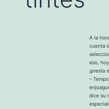
A la hor
cuenta 
seleccio
eso, hoy
¡presta 
– Tempo
enjuagu
dice su 
especial