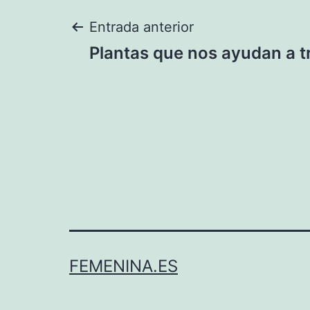
Navegación
Entrada anterior
Plantas que nos ayudan a tra
de
entradas
FEMENINA.ES