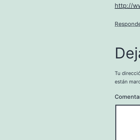
http://w
Respond
Dej
Tu direcci
están mar
Comenta