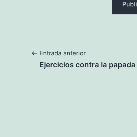
Navegación
Entrada anterior
Ejercicios contra la papada
de
entradas