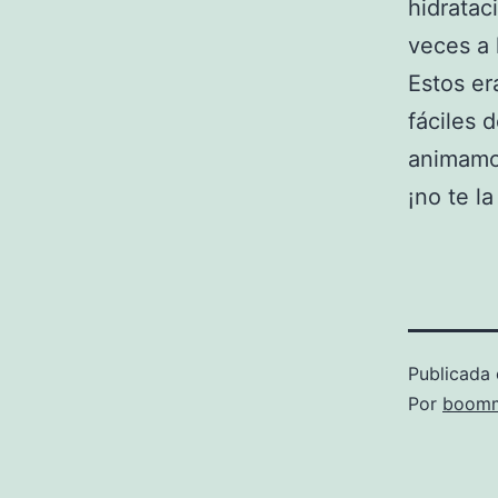
hidratac
veces a 
Estos er
fáciles 
animamo
¡no te la
Publicada 
Por
boomm