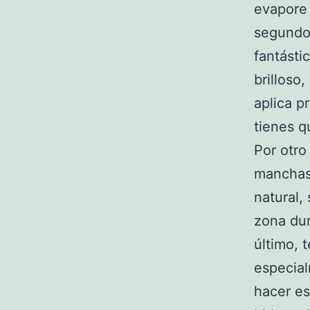
evapore 
segundo 
fantásti
brilloso
aplica p
tienes q
Por otro
manchas
natural,
zona dur
último, 
especia
hacer es