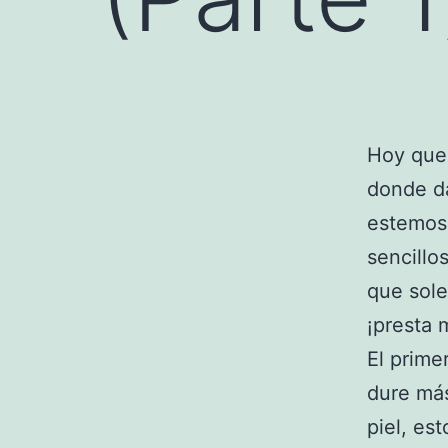
Hoy que
donde d
estemos
sencillo
que sole
¡presta 
El prime
dure más
piel, es