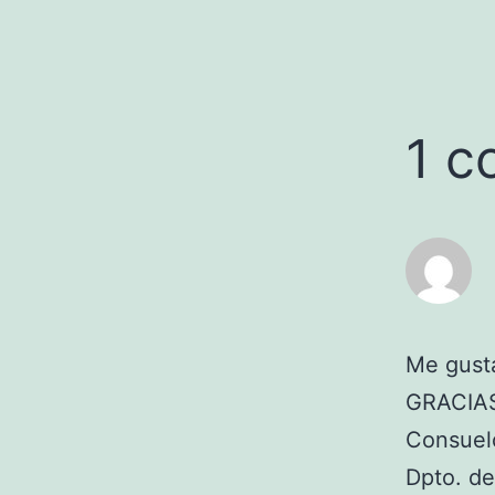
1 c
Me gust
GRACIA
Consuel
Dpto. de