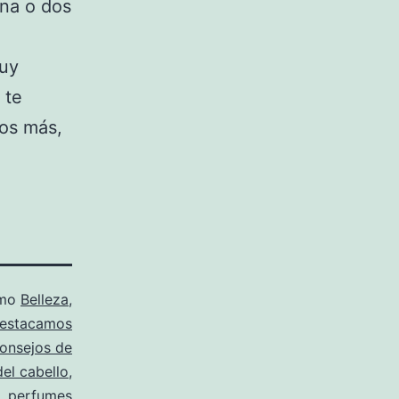
una o dos
muy
 te
os más,
omo
Belleza
,
estacamos
onsejos de
el cabello
,
,
perfumes