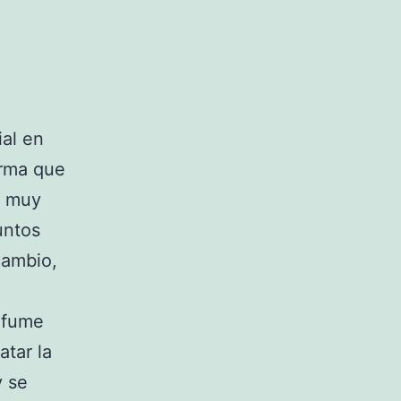
al en
orma que
n muy
untos
cambio,
rfume
tar la
y se