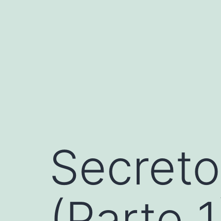
Saltar
al
contenido
Secreto
(Parte 1