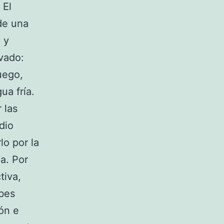
 El
de una
 y
avado:
uego,
ua fría.
 las
dio
lo por la
a. Por
tiva,
bes
ión e