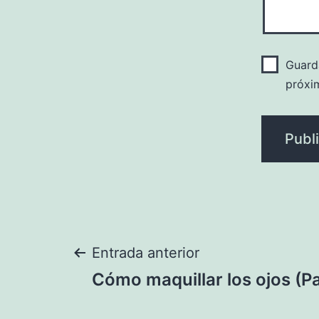
Guard
próxi
Navegación
Entrada anterior
Cómo maquillar los ojos (Pa
de