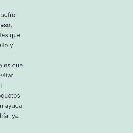
 sufre
 eso,
les que
llo y
a es que
vitar
l
oductos
an ayuda
ría, ya