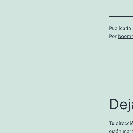
Publicada 
Por
boomm
Dej
Tu direcci
están mar