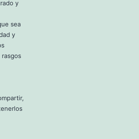
trado y
 que sea
edad y
os
s rasgos
mpartir,
tenerlos