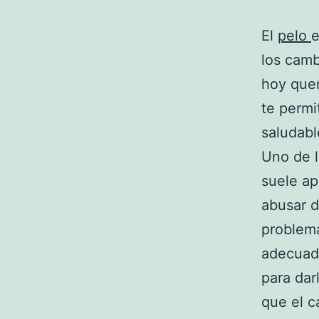
El
pelo
e
los camb
hoy que
te permi
saludabl
Uno de l
suele ap
abusar d
problem
adecuado
para dar
que el c