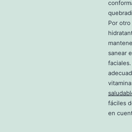
conforma
quebrad
Por otro
hidratan
mantener
sanear e
faciales
adecuad
vitamina
saludabl
fáciles 
en cuent