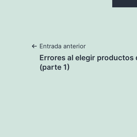
Navegación
Entrada anterior
Errores al elegir productos 
de
(parte 1)
entradas