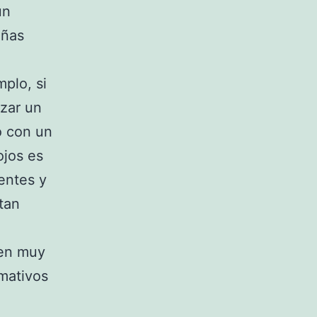
un
añas
plo, si
izar un
o con un
ojos es
entes y
tan
ven muy
amativos