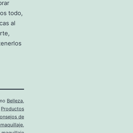
prar
os todo,
cas al
rte,
tenerlos
omo
Belleza
,
,
Productos
onsejos de
 maquillaje
,
 maquillaje