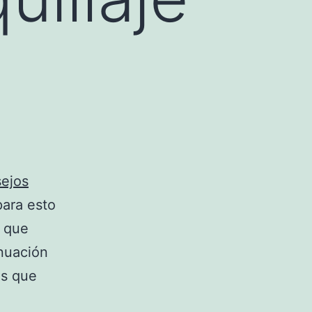
ejos
para esto
s que
nuación
os que