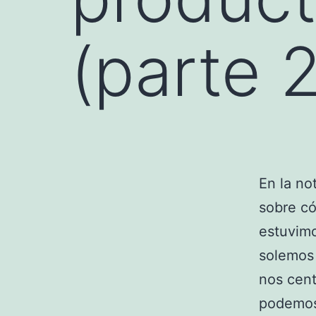
(parte 2
En la no
sobre có
estuvimo
solemos 
nos cent
podemos 