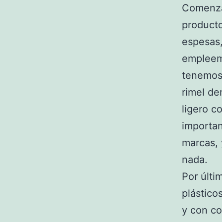
Comenza
producto
espesas,
empleemo
tenemos 
rimel de
ligero c
importa
marcas, 
nada.
Por últi
plástico
y con co