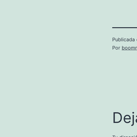
Publicada 
Por
boomm
Dej