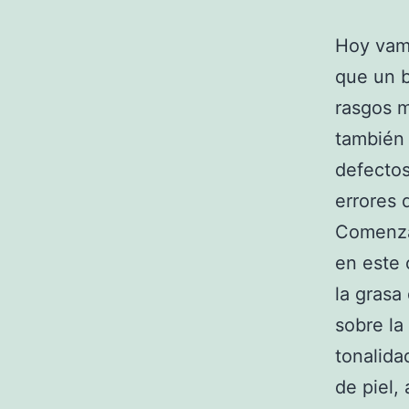
Hoy vam
que un b
rasgos m
también 
defectos
errores 
Comenzam
en este 
la grasa
sobre la
tonalida
de piel,