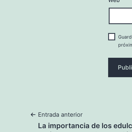
Web
Guard
próxi
Navegación
Entrada anterior
La importancia de los edul