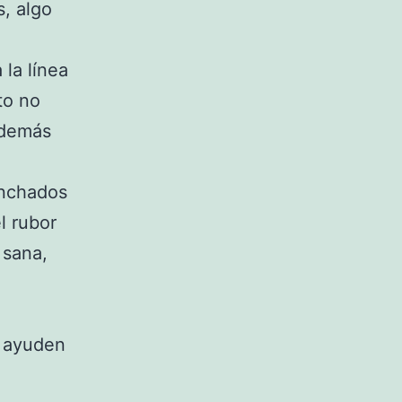
s, algo
 la línea
to no
además
anchados
l rubor
 sana,
e ayuden