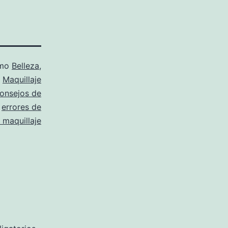
omo
Belleza
,
Maquillaje
onsejos de
,
errores de
 maquillaje