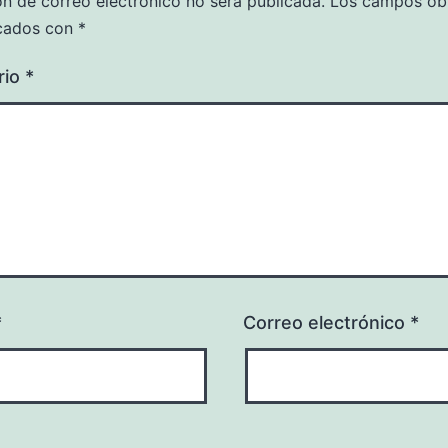
ón de correo electrónico no será publicada.
Los campos obl
cados con
*
rio
*
*
Correo electrónico
*