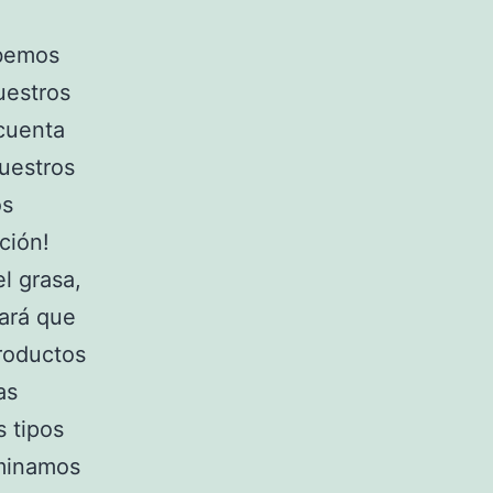
abemos
uestros
cuenta
uestros
os
ción!
l grasa,
hará que
productos
as
s tipos
uminamos