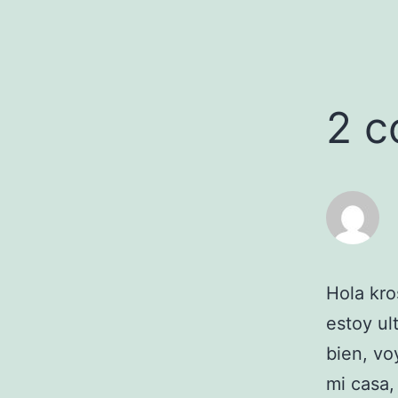
2 c
Hola kro
estoy ul
bien, vo
mi casa,