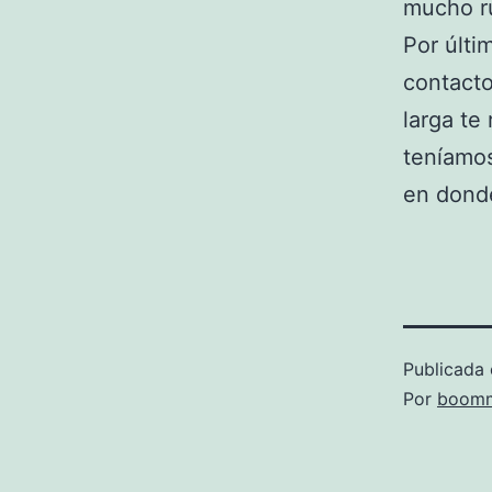
mucho ru
Por últi
contacto
larga te
teníamos
en dond
Publicada 
Por
boomm