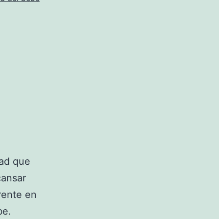
dad que
cansar
rente en
be.