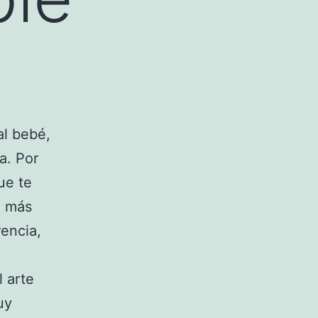
al bebé,
a. Por
ue te
o más
rencia,
 arte
uy