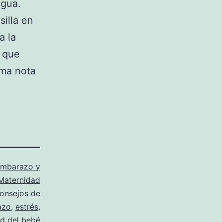
agua.
illa en
a la
o que
ima nota
mbarazo y
Maternidad
onsejos de
azo
,
estrés
,
ud del bebé