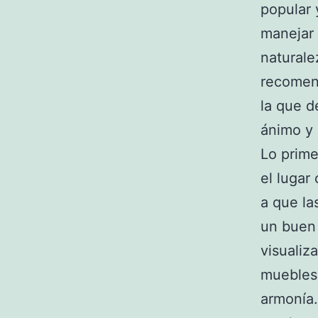
popular 
manejar 
naturale
recomend
la que d
ánimo y 
Lo prime
el lugar
a que la
un buen 
visualiz
muebles
armonía.