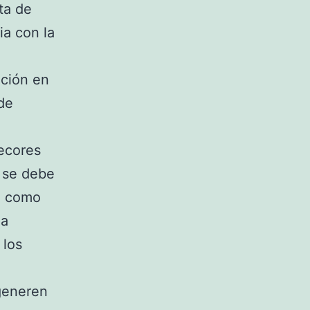
ta de
a con la
ación en
 de
ecores
o se debe
ve como
la
 los
e
generen