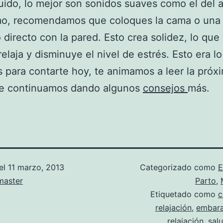
ido, lo mejor son sonidos suaves como el del 
mo, recomendamos que coloques la cama o una s
 directo con la pared. Esto crea solidez, lo que 
 relaja y disminuye el nivel de estrés. Esto era l
 para contarte hoy, te animamos a leer la próx
e continuamos dando algunos
consejos
más.
el
11 marzo, 2013
Categorizado como
E
aster
Parto
,
Etiquetado como
c
relajación
,
embar
relajación
,
sal