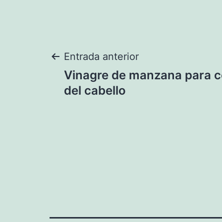
Navegación
Entrada anterior
Vinagre de manzana para 
de
del cabello
entradas