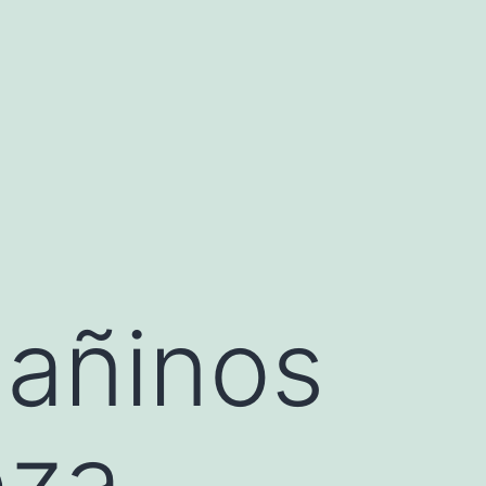
dañinos
eza