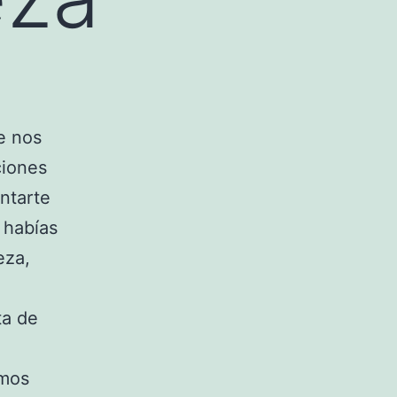
e nos
ciones
ntarte
 habías
eza,
ta de
emos