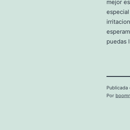
mejor es
especial 
irritaci
esperam
puedas l
Publicada 
Por
boomm