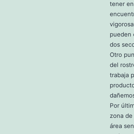
tener en
encuentr
vigorosa 
pueden c
dos secc
Otro pun
del rost
trabaja 
product
dañemos
Por últi
zona de 
área sen