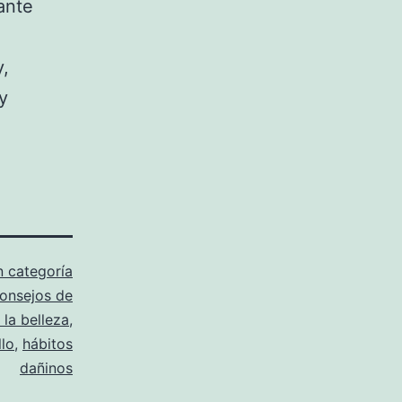
ante
y,
y
n categoría
onsejos de
la belleza
,
llo
,
hábitos
dañinos