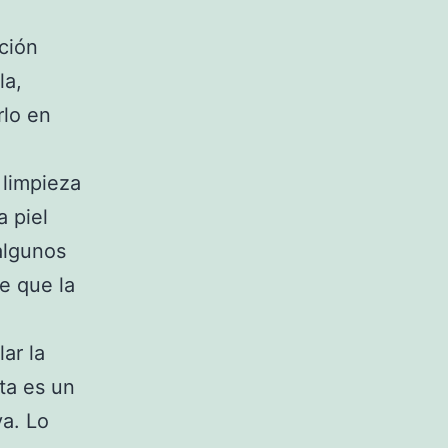
cción
la,
rlo en
 limpieza
 piel
algunos
e que la
ar la
ta es un
va. Lo