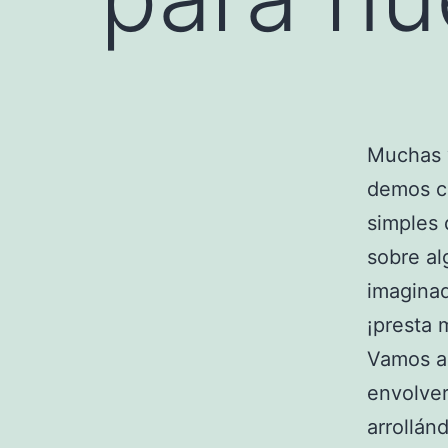
Muchas 
demos c
simples 
sobre al
imaginad
¡presta 
Vamos a
envolver 
arrollán