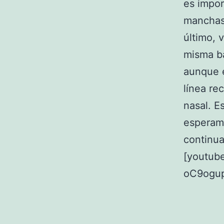
es impo
manchas,
último, 
misma ba
aunque e
línea re
nasal. E
esperamo
continua
[youtub
oC9ogup