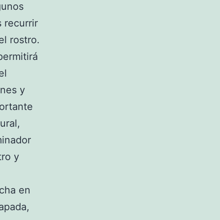
gunos
recurrir
l rostro.
permitirá
el
enes y
ortante
ural,
minador
tro y
ocha en
papada,