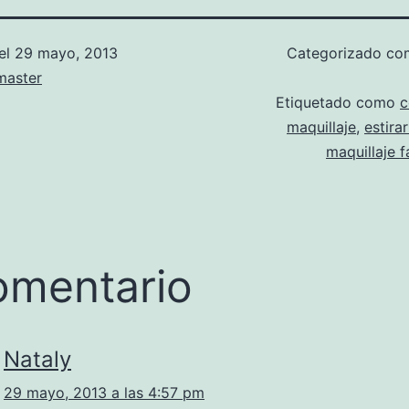
el
29 mayo, 2013
Categorizado c
aster
Etiquetado como
c
maquillaje
,
estira
maquillaje f
omentario
Nataly
29 mayo, 2013 a las 4:57 pm