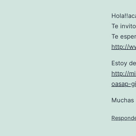
Hola!!ac
Te invito
Te esper
http://w
Estoy d
http://m
oasap-g
Muchas 
Respond