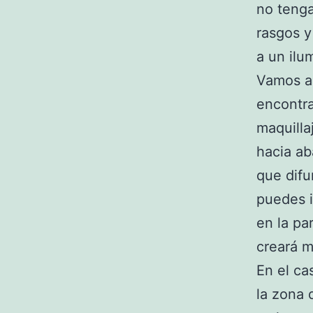
no tenga
rasgos y
a un ilu
Vamos a 
encontra
maquilla
hacia ab
que difu
puedes i
en la pa
creará m
En el ca
la zona 