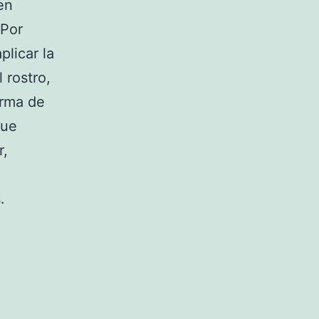
en
 Por
plicar la
 rostro,
orma de
que
r,
.