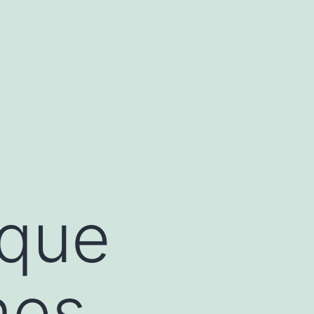
 que
nes