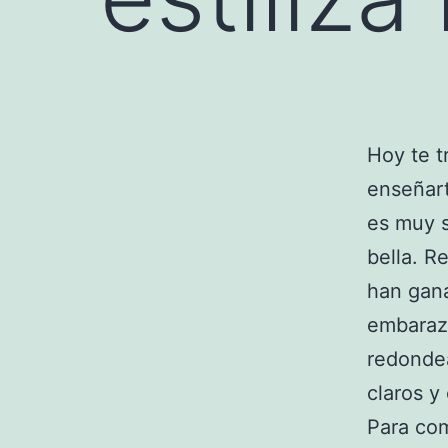
Hoy te 
enseñar
es muy s
bella. 
han gana
embaraza
redondea
claros y
Para com