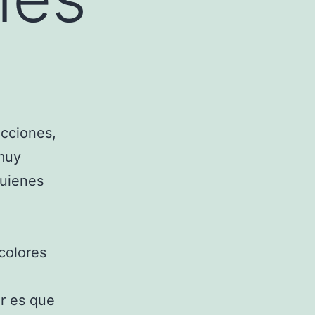
acciones,
 muy
quienes
colores
r es que