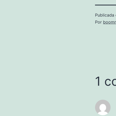
Publicada 
Por
boomm
1 c