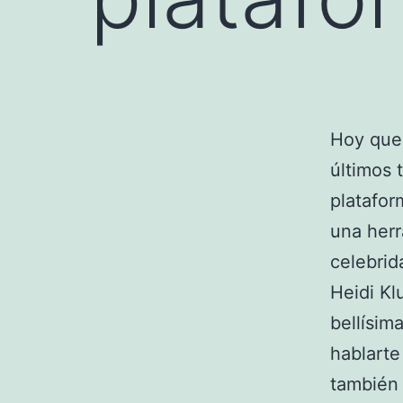
Hoy que
últimos
platafor
una her
celebri
Heidi Kl
bellísim
hablarte
también