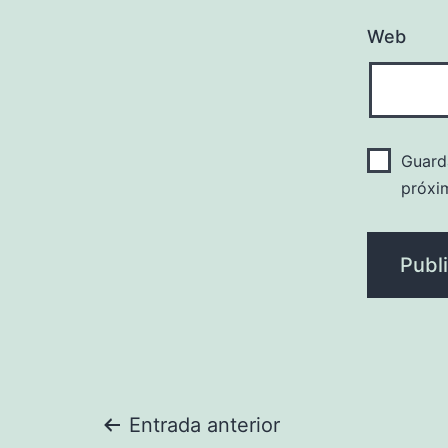
Web
Guard
próxi
Navegación
Entrada anterior