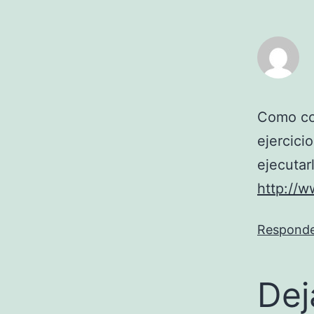
Como co
ejercici
ejecutar
http://w
Respond
Dej