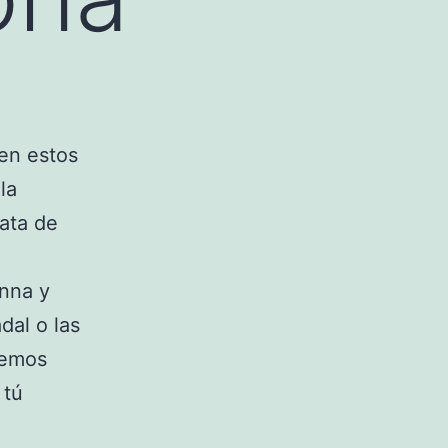
en estos
 la
rata de
nna y
dal o las
remos
 tú