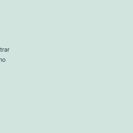
trar
omo