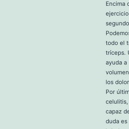
Encima d
ejercici
segundos
Podemos 
todo el 
tríceps.
ayuda a 
volumen,
los dolo
Por últi
celuliti
capaz de 
duda es