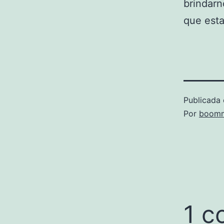
brindarn
que esta
Publicada 
Por
boomm
1 c