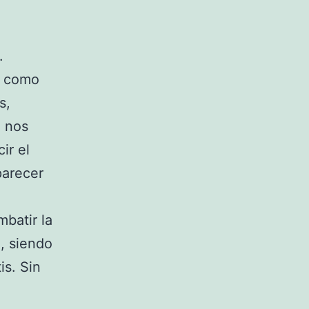
.
, como
s,
e nos
ir el
parecer
batir la
a, siendo
is. Sin