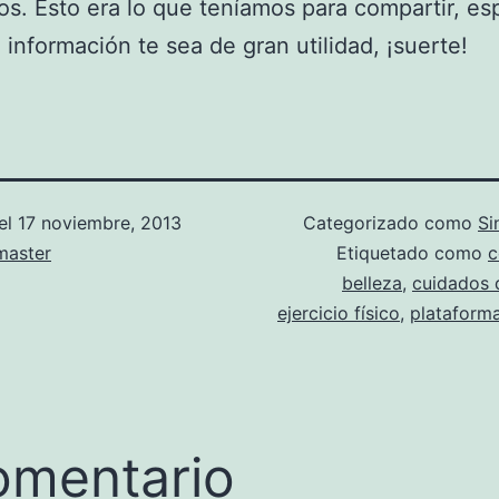
os. Esto era lo que teníamos para compartir, e
 información te sea de gran utilidad, ¡suerte!
el
17 noviembre, 2013
Categorizado como
Si
aster
Etiquetado como
c
belleza
,
cuidados 
ejercicio físico
,
plataforma
omentario