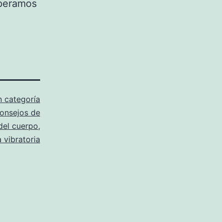
speramos
n categoría
onsejos de
del cuerpo
,
 vibratoria