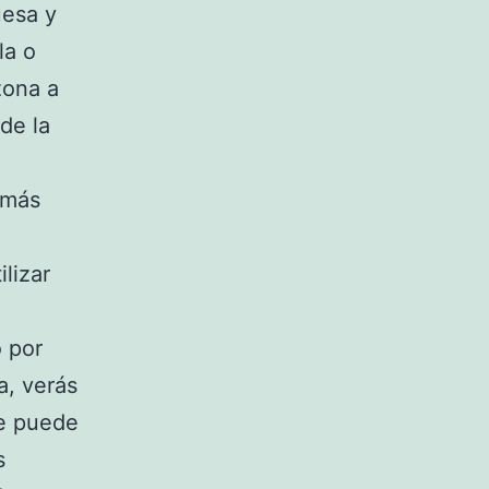
uesa y
la o
zona a
de la
 más
lizar
 por
a, verás
ue puede
s