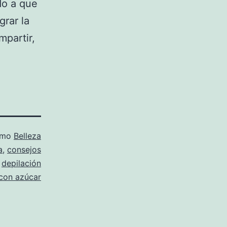
do a que
rar la
mpartir,
omo
Belleza
a
,
consejos
,
depilación
con azúcar