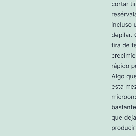
cortar t
resérval
incluso 
depilar.
tira de 
crecimie
rápido p
Algo que
esta mez
microond
bastante
que deja
producir