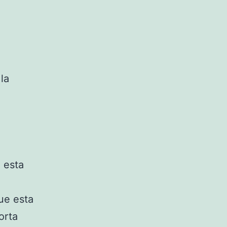
la
 esta
ue esta
orta