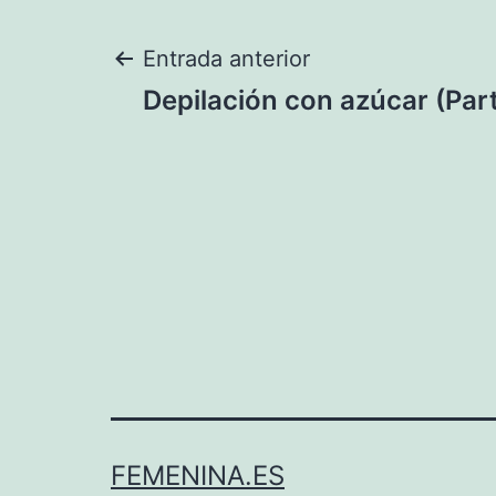
Navegación
Entrada anterior
Depilación con azúcar (Part
de
entradas
FEMENINA.ES