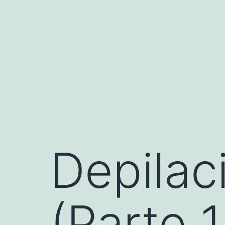
Saltar
al
contenido
Depilac
(Parte 1