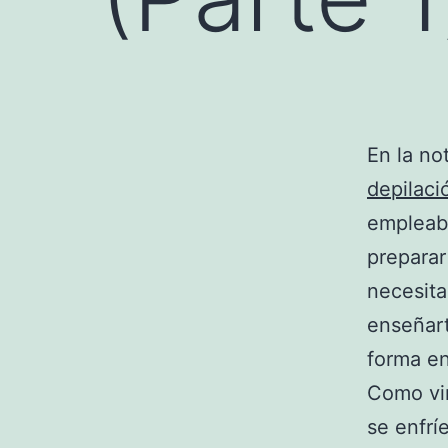
En la no
depilac
empleab
preparar
necesita
enseñart
forma en
Como vim
se enfrí