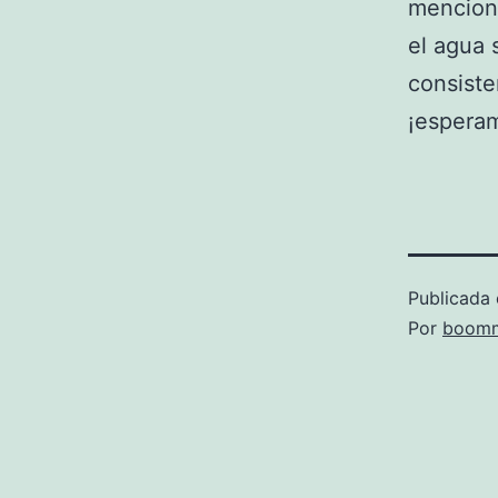
menciona
el agua 
consiste
¡espera
Publicada 
Por
boomm