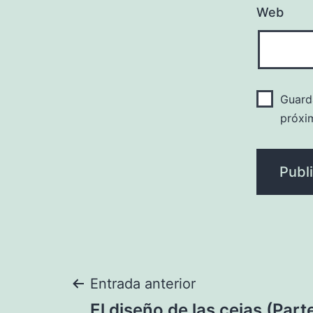
Web
Guard
próxi
Navegación
Entrada anterior
El diseño de las cejas (Parte