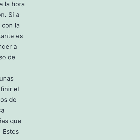
a la hora
n. Si a
 con la
tante es
nder a
aso de
 unas
inir el
tos de
ca
ñas que
. Estos