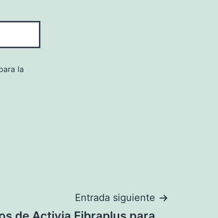
para la
Entrada siguiente
os de Activia Fibraplus para