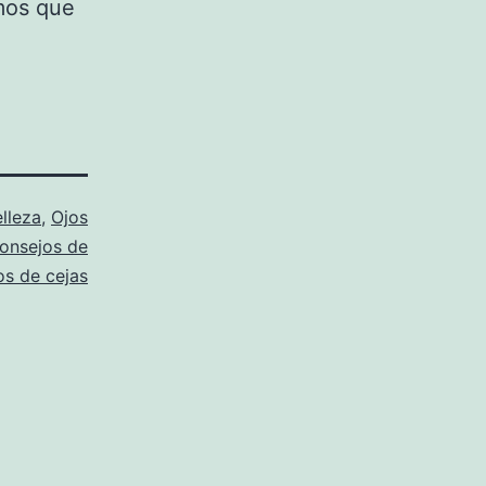
mos que
lleza
,
Ojos
onsejos de
os de cejas