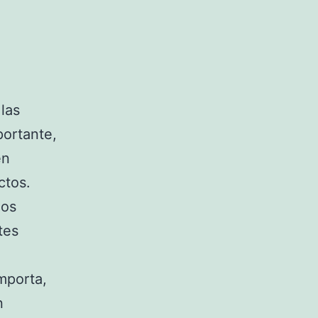
las
portante,
en
ctos.
mos
tes
mporta,
n